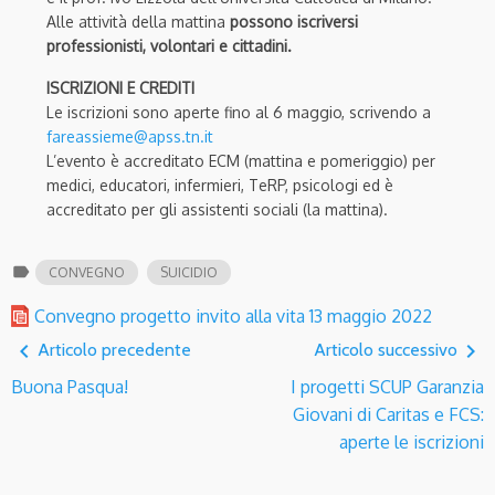
Alle attività della mattina
possono iscriversi
professionisti, volontari e cittadini.
ISCRIZIONI E CREDITI
Le iscrizioni sono aperte fino al 6 maggio, scrivendo a
fareassieme@apss.tn.it
L’evento è accreditato ECM (mattina e pomeriggio) per
medici, educatori, infermieri, TeRP, psicologi ed è
accreditato per gli assistenti sociali (la mattina).
label
CONVEGNO
SUICIDIO
Convegno progetto invito alla vita 13 maggio 2022
navigate_before
navigate_next
Articolo precedente
Articolo successivo
Buona Pasqua!
I progetti SCUP Garanzia
Giovani di Caritas e FCS:
aperte le iscrizioni