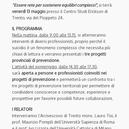
“Essere rete per sostenere equilibri complessi”,
si terrà
venerdì 13 maggio
presso il Centro Studi Erickson di
Trento, via del Pioppeto 24.
IL PROGRAMMA
Nella mattina, dalle 9.00 alle 13.15
, si alterneranno
interventi di diversi professionisti, proprio perché il
suicidio è un fenomeno complesso che necessita più
chiavi di lettura e verranno presentati i
tre progetti
provinciali di prevenzione
.
L’attività del pomeriggio, dalle 14.30 alle 17.30
,
sarà
aperta a persone e professionisti coinvolti nei
progetti di prevenzione
e permetterà un confronto tra i
tre progetti di prevenzione territoriali per permettere di
condividere conoscenze e competenze, esperienze e
prospettive per favorire possibili future collaborazioni.
I RELATORI
Interverranno l’Arcivescovo di Trento mons. Lauro Tisi, il
prof. Maurizio Pompili dell’Università Sapienza di Roma
e il prof. Ivo Lizzola dell’Università Cattolica di Milano.