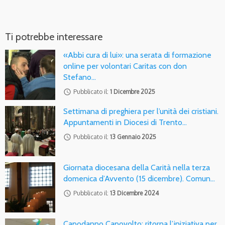
Ti potrebbe interessare
«Abbi cura di lui»: una serata di formazione
online per volontari Caritas con don
Stefano…
access_time
Pubblicato il:
1 Dicembre 2025
Settimana di preghiera per l’unità dei cristiani.
Appuntamenti in Diocesi di Trento…
access_time
Pubblicato il:
13 Gennaio 2025
Giornata diocesana della Carità nella terza
domenica d’Avvento (15 dicembre). Comun…
access_time
Pubblicato il:
13 Dicembre 2024
Capodanno Capovolto: ritorna l’iniziativa per