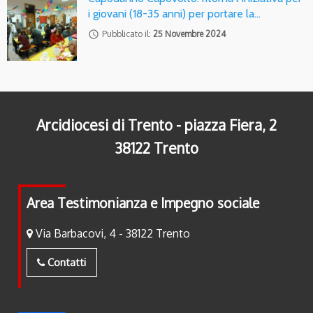
i giovani (18-35 anni) per portare la…
access_time
Pubblicato il:
25 Novembre 2024
Arcidiocesi di Trento - piazza Fiera, 2
38122 Trento
Area Testimonianza e Impegno sociale
Via Barbacovi, 4 - 38122 Trento
Contatti