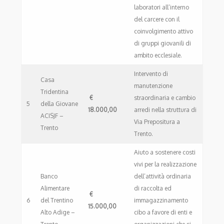
laboratori all’interno
del carcere con il
coinvolgimento attivo
di gruppi giovanili di
ambito ecclesiale.
Intervento di
Casa
manutenzione
Tridentina
€
straordinaria e cambio
5
della Giovane
18.000,00
arredi nella struttura di
ACISJF –
Via Prepositura a
Trento
Trento.
Aiuto a sostenere costi
vivi per la realizzazione
Banco
dell’attività ordinaria
Alimentare
di raccolta ed
€
6
del Trentino
immagazzinamento
15.000,00
Alto Adige –
cibo a favore di enti e