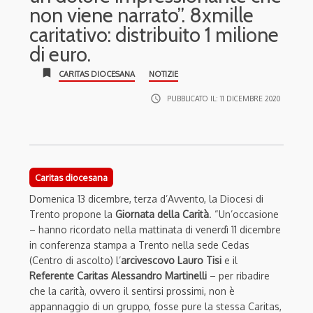
non viene narrato”. 8xmille
caritativo: distribuito 1 milione
di euro.
bookmark
CARITAS DIOCESANA
NOTIZIE
access_time
PUBBLICATO IL:
11 DICEMBRE 2020
Caritas diocesana
Domenica 13 dicembre, terza d’Avvento, la Diocesi di
Trento propone la
Giornata della Carità
. “Un’occasione
– hanno ricordato nella mattinata di venerdì 11 dicembre
in conferenza stampa a Trento nella sede Cedas
(Centro di ascolto) l’
arcivescovo Lauro Tisi
e il
Referente Caritas Alessandro Martinelli
– per ribadire
che la carità, ovvero il sentirsi prossimi, non è
appannaggio di un gruppo, fosse pure la stessa Caritas,