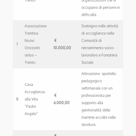
Trento
organizzazioni che si
occupano di persone in
difficoltà.
Associazione
Sostegno nelle attività
Trentina
di accoglienza nelle
Nuovi
€
Comunità di
7
Orizzonti
10.000,00
reinserimento socio-
onlus –
lavorativo e Foresteria
Trento
Sociale
Attivazione sportello
pedagogico
Casa
settimanale con un
Accoglienza
€
professionista per
8
alla Vita
6.000,00
supporto alla
“Padre
genitorialità delle
Angelo”
mamme accolte nelle
strutture.
€