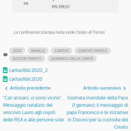
tot
975.399,07
La conferenza stampa nella sede Cedas di Trento
2020
8XMILLE
CARITAS
CARITAS TRENTO
label
DIOCESI TRENTO
GIORNATA DELLA CARITÀ
caritas11dic2020_2
caritas11dic2020
navigate_before
navigate_next
Articolo precedente
Articolo successivo
“Cari anziani, vi sono vicino”.
Giornata mondiale della Pace
Messaggio natalizio del
(1 gennaio): il messaggio di
vescovo Lauro agli ospiti
papa Francesco e le iniziative
delle RSA e alle persone sole
in Diocesi per la custodia del
Creato