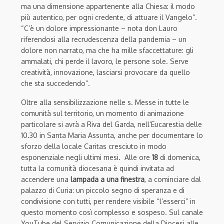
ma una dimensione appartenente alla Chiesa: il modo
più autentico, per ogni credente, di attuare il Vangelo”.
“C’è un dolore impressionante – nota don Lauro
riferendosi alla recrudescenza della pandemia – un
dolore non narrato, ma che ha mille sfaccettature: gli
ammalati, chi perde il lavoro, le persone sole. Serve
creatività, innovazione, lasciarsi provocare da quello
che sta succedendo”.
Oltre alla sensibilizzazione nelle s. Messe in tutte le
comunità sul territorio, un momento di animazione
particolare si avrà a Riva del Garda, nell’Eucarestia delle
10.30 in Santa Maria Assunta, anche per documentare lo
sforzo della locale Caritas cresciuto in modo
esponenziale negli ultimi mesi. Alle ore
18
di domenica,
tutta la comunità diocesana è quindi invitata ad
accendere una
lampada a una finestra
, a cominciare dal
palazzo di Curia: un piccolo segno di speranza e di
condivisione con tutti, per rendere visibile “l’esserci” in
questo momento così complesso e sospeso. Sul canale
YouTube del Servizio Comunicazione della Diocesi alle