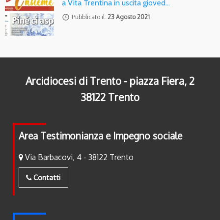
a Vita Trentina in uscita gioved…
access_time
Pubblicato il:
23 Agosto 2021
Arcidiocesi di Trento - piazza Fiera, 2
38122 Trento
Area Testimonianza e Impegno sociale
Via Barbacovi, 4 - 38122 Trento
Contatti