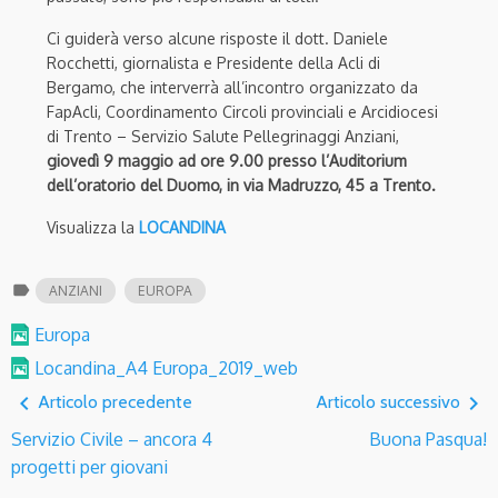
Ci guiderà verso alcune risposte il dott. Daniele
Rocchetti, giornalista e Presidente della Acli di
Bergamo, che interverrà all’incontro organizzato da
FapAcli, Coordinamento Circoli provinciali e Arcidiocesi
di Trento – Servizio Salute Pellegrinaggi Anziani,
giovedì 9 maggio ad ore 9.00 presso l’Auditorium
dell’oratorio del Duomo, in via Madruzzo, 45 a Trento.
Visualizza la
LOCANDINA
label
ANZIANI
EUROPA
Europa
Locandina_A4 Europa_2019_web
navigate_before
navigate_next
Articolo precedente
Articolo successivo
Servizio Civile – ancora 4
Buona Pasqua!
progetti per giovani