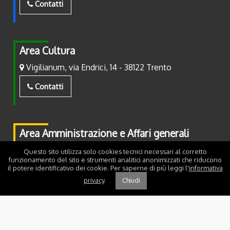
Contatti
Area Cultura
Vigilianum, via Endrici, 14 - 38122 Trento
Contatti
Area Amministrazione e Affari generali
Piazza Fiera, 2 - 38122 Trento
Questo sito utilizza solo cookies tecnici necessari al corretto
funzionamento del sito e strumenti analitici anonimizzati che riducono
il potere identificativo dei cookie. Per saperne di più leggi l'
informativa
Contatti
privacy
.
Chiudi