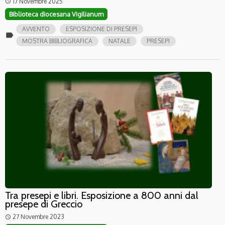
17 Novembre 2025
access_time
Biblioteca diocesana Vigilianum
AVVENTO
ESPOSIZIONE DI PRESEPI
label
MOSTRA BIBLIOGRAFICA
NATALE
PRESEPI
Tra presepi e libri. Esposizione a 800 anni dal
presepe di Greccio
27 Novembre 2023
access_time