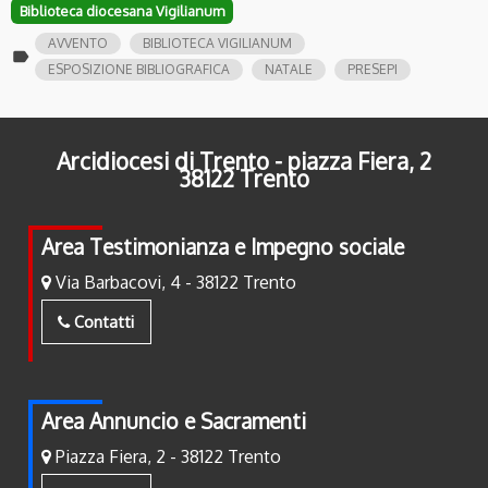
Biblioteca diocesana Vigilianum
AVVENTO
BIBLIOTECA VIGILIANUM
label
ESPOSIZIONE BIBLIOGRAFICA
NATALE
PRESEPI
Arcidiocesi di Trento - piazza Fiera, 2
38122 Trento
Area Testimonianza e Impegno sociale
Via Barbacovi, 4 - 38122 Trento
Contatti
Area Annuncio e Sacramenti
Piazza Fiera, 2 - 38122 Trento