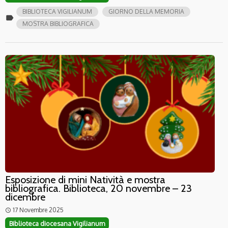
BIBLIOTECA VIGILIANUM
GIORNO DELLA MEMORIA
label
MOSTRA BIBLIOGRAFICA
Esposizione di mini Natività e mostra
bibliografica. Biblioteca, 20 novembre – 23
dicembre
17 Novembre 2025
access_time
Biblioteca diocesana Vigilianum