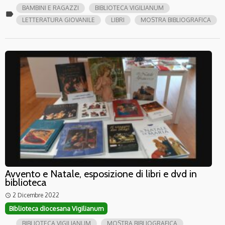
BAMBINI E RAGAZZI
BIBLIOTECA VIGILIANUM
label
LETTERATURA GIOVANILE
LIBRI
MOSTRA BIBLIOGRAFICA
Avvento e Natale, esposizione di libri e dvd in
biblioteca
2 Dicembre 2022
access_time
Biblioteca diocesana Vigilianum
BIBLIOTECA VIGILIANUM
MOSTRA BIBLIOGRAFICA