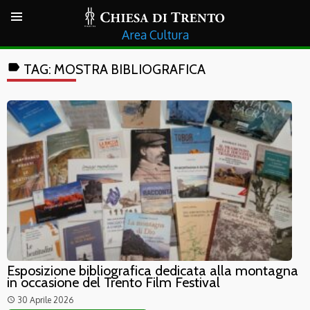
Cultura
label
TAG:
MOSTRA BIBLIOGRAFICA
Esposizione bibliografica dedicata alla montagna
in occasione del Trento Film Festival
30 Aprile 2026
access_time