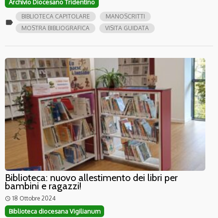
Archivio Diocesano Tridentino
BIBLIOTECA CAPITOLARE
MANOSCRITTI
label
MOSTRA BIBLIOGRAFICA
VISITA GUIDATA
Biblioteca: nuovo allestimento dei libri per
bambini e ragazzi!
18 Ottobre 2024
access_time
Biblioteca diocesana Vigilianum