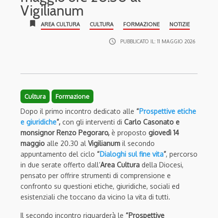
Vigilianum
bookmark
AREA CULTURA
CULTURA
FORMAZIONE
NOTIZIE
access_time
PUBBLICATO IL:
11 MAGGIO 2026
Cultura
Formazione
Dopo il primo incontro dedicato alle
“
Prospettive etiche
e giuridiche
”,
con gli interventi di
Carlo Casonato e
monsignor Renzo Pegoraro,
è proposto
giovedì 14
maggio
alle 20.30 al
Vigilianum
il secondo
appuntamento del ciclo
“
Dialoghi sul fine vita
”
, percorso
in due serate offerto dall’
Area Cultura
della Diocesi,
pensato per offrire strumenti di comprensione e
confronto su questioni etiche, giuridiche, sociali ed
esistenziali che toccano da vicino la vita di tutti.
Il secondo incontro riguarderà le
“Prospettive