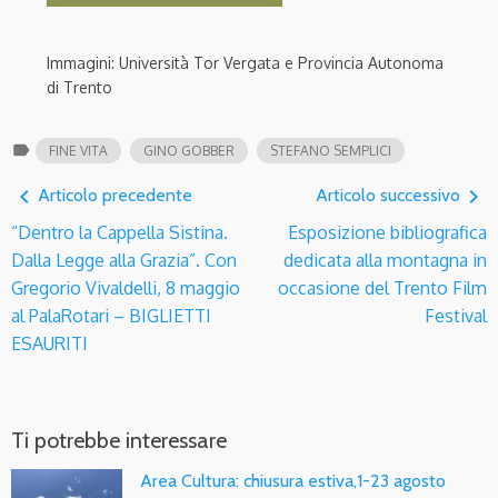
Immagini: Università Tor Vergata e Provincia Autonoma
di Trento
label
FINE VITA
GINO GOBBER
STEFANO SEMPLICI
navigate_before
navigate_next
Articolo precedente
Articolo successivo
“Dentro la Cappella Sistina.
Esposizione bibliografica
Dalla Legge alla Grazia”. Con
dedicata alla montagna in
Gregorio Vivaldelli, 8 maggio
occasione del Trento Film
al PalaRotari – BIGLIETTI
Festival
ESAURITI
Ti potrebbe interessare
Area Cultura: chiusura estiva,1-23 agosto