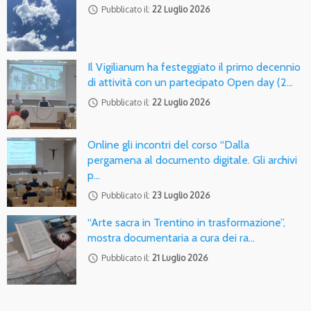
access_time
Pubblicato il:
22 Luglio 2026
Il Vigilianum ha festeggiato il primo decennio
di attività con un partecipato Open day (2…
access_time
Pubblicato il:
22 Luglio 2026
Online gli incontri del corso “Dalla
pergamena al documento digitale. Gli archivi
p…
access_time
Pubblicato il:
23 Luglio 2026
“Arte sacra in Trentino in trasformazione”,
mostra documentaria a cura dei ra…
access_time
Pubblicato il:
21 Luglio 2026