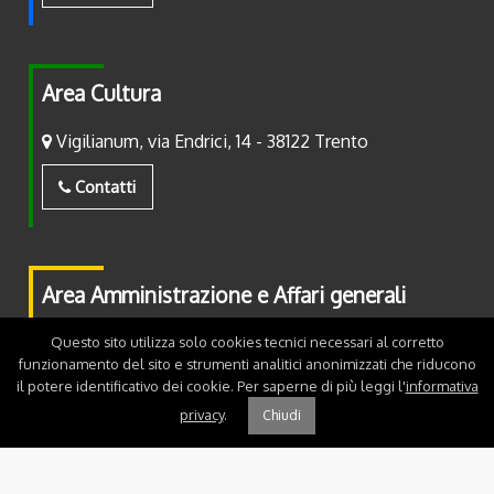
Area Cultura
Vigilianum, via Endrici, 14 - 38122 Trento
Contatti
Area Amministrazione e Affari generali
Piazza Fiera, 2 - 38122 Trento
Questo sito utilizza solo cookies tecnici necessari al corretto
funzionamento del sito e strumenti analitici anonimizzati che riducono
il potere identificativo dei cookie. Per saperne di più leggi l'
informativa
Contatti
privacy
.
Chiudi