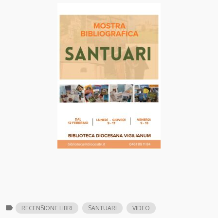
label
RECENSIONE LIBRI
SANTUARI
VIDEO