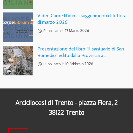
Video Carpe librum: i suggerimenti di lettura
di marzo 2026
access_time
Pubblicato il:
17 Marzo 2026
Presentazione del libro “Il santuario di San
Romedio” edito dalla Provincia a…
access_time
Pubblicato il:
10 Febbraio 2026
Arcidiocesi di Trento - piazza Fiera, 2
38122 Trento