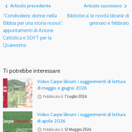
navigate_before
navigate_next
Articolo precedente
Articolo successivo
“Condividere: donne nella
Biblioteca: le novità librarie di
Bibbia per una storia nuova”:
gennaio e febbraio
appuntamenti di Azione
Cattolica e SDFT per la
Quaresima
Ti potrebbe interessare
Video Carpe librum: i suggerimenti di lettura
di maggio e giugno 2026
access_time
Pubblicato il:
7 Luglio 2026
Video Carpe librum: i suggerimenti di lettura
di aprile 2026
access_time
Pubblicato il:
12 Maggio 2026