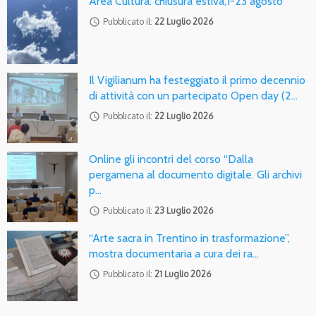
Area Cultura: chiusura estiva,1-23 agosto
access_time
Pubblicato il:
22 Luglio 2026
Il Vigilianum ha festeggiato il primo decennio
di attività con un partecipato Open day (2…
access_time
Pubblicato il:
22 Luglio 2026
Online gli incontri del corso “Dalla
pergamena al documento digitale. Gli archivi
p…
access_time
Pubblicato il:
23 Luglio 2026
“Arte sacra in Trentino in trasformazione”,
mostra documentaria a cura dei ra…
access_time
Pubblicato il:
21 Luglio 2026