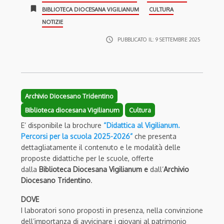
bookmark
BIBLIOTECA DIOCESANA VIGILIANUM
CULTURA
NOTIZIE
access_time
PUBBLICATO IL:
9 SETTEMBRE 2025
Archivio Diocesano Tridentino
Biblioteca diocesana Vigilianum
Cultura
E’ disponibile la brochure
“Didattica al Vigilianum.
Percorsi per la scuola 2025-2026”
che presenta
dettagliatamente il contenuto e le modalità delle
proposte didattiche per le scuole, offerte
dalla
Biblioteca Diocesana Vigilianum e
dall’
Archivio
Diocesano Tridentino
.
DOVE
I laboratori sono proposti in presenza, nella convinzione
dell’importanza di avvicinare i giovani al patrimonio