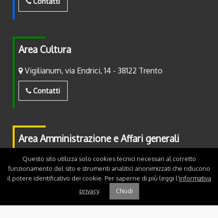
Contatti
Area Cultura
Vigilianum, via Endrici, 14 - 38122 Trento
Contatti
Area Amministrazione e Affari generali
Questo sito utilizza solo cookies tecnici necessari al corretto
Piazza Fiera, 2 - 38122 Trento
funzionamento del sito e strumenti analitici anonimizzati che riducono
il potere identificativo dei cookie. Per saperne di più leggi l'
informativa
Contatti
privacy
.
Chiudi