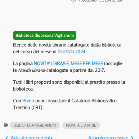
access_time
PUBBLICATO IL:
2 LUGLIO 2024
Biblioteca diocesana Vigilianum
Elenco delle novità librarie catalogate dalla biblioteca
nel corso del mese di
GIUGNO 2024
.
La pagina
NOVITA’ LIBRARIE, MESE PER MESE
raccoglie
le
Novità librarie
catalogate a partire dal 2017.
Tutti i libri proposti sono disponibili al prestito presso la
biblioteca.
Con
Primo
puoi consultare il Catalogo Bibliografico
Trentino (CBT).
label
BIBLIOTECA VIGILIANUM
NOVITÀ LIBRARIE
navigate_before
navigate_next
Articolo precedente
Articolo successivo