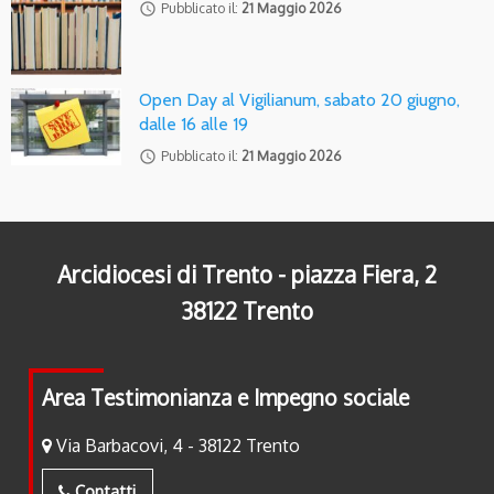
access_time
Pubblicato il:
21 Maggio 2026
Open Day al Vigilianum, sabato 20 giugno,
dalle 16 alle 19
access_time
Pubblicato il:
21 Maggio 2026
Arcidiocesi di Trento - piazza Fiera, 2
38122 Trento
Area Testimonianza e Impegno sociale
Via Barbacovi, 4 - 38122 Trento
Contatti