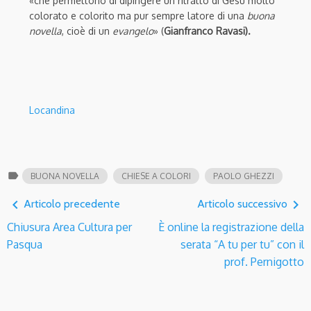
«che permettono di dipingere un ritratto di Gesù molto
colorato e colorito ma pur sempre latore di una
buona
novella
, cioè di un
evangelo
» (
Gianfranco Ravasi
).
Locandina
label
BUONA NOVELLA
CHIESE A COLORI
PAOLO GHEZZI
navigate_before
navigate_next
Articolo precedente
Articolo successivo
Chiusura Area Cultura per
È online la registrazione della
Pasqua
serata “A tu per tu” con il
prof. Pernigotto