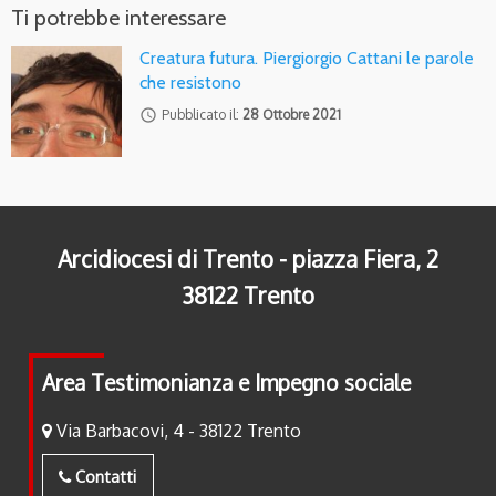
Ti potrebbe interessare
Creatura futura. Piergiorgio Cattani le parole
che resistono
access_time
Pubblicato il:
28 Ottobre 2021
Arcidiocesi di Trento - piazza Fiera, 2
38122 Trento
Area Testimonianza e Impegno sociale
Via Barbacovi, 4 - 38122 Trento
Contatti