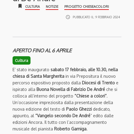
bookmark
CULTURA
NOTIZIE
PROGETTO CHIESEACOLORI
access_time
PUBBLICATO IL:
9 FEBBRAIO 2024
APERTO FINO AL 6 APRILE
Cultura
E’ stato inaugurato
sabato 17 febbraio, alle 10.30, nella
chiesa di Santa Margherita
in via Prepositura il nuovo
percorso espositivo proposto dalla
Diocesi di Trento
e
ispirato alla
Buona Novella di Fabrizio De André
che si
colloca all’interno del progetto
“Chiese a colori”
.
Un’occasione impreziosita dalla presentazione della
nuova edizione del testo di
Paolo Ghezzi
dedicato,
appunto, al
“Vangelo secondo De André
” edito dalle
edizioni Ancora. Il tutto con l’accompagnamento
musicale del pianista
Roberto Garniga
.