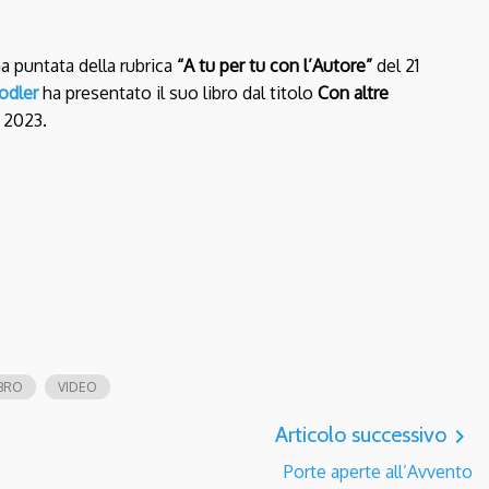
ma puntata della rubrica
“A tu per tu con l’Autore”
del 21
odler
ha presentato il suo libro dal titolo
Con altre
l 2023.
BRO
VIDEO
Articolo successivo
navigate_next
Porte aperte all’Avvento