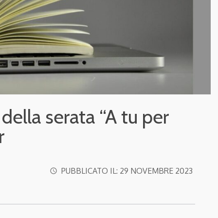
 della serata “A tu per
r
PUBBLICATO IL:
29 NOVEMBRE 2023
access_time