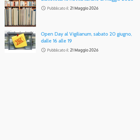
access_time
Pubblicato il:
21 Maggio 2026
Open Day al Vigilianum, sabato 20 giugno,
dalle 16 alle 19
access_time
Pubblicato il:
21 Maggio 2026