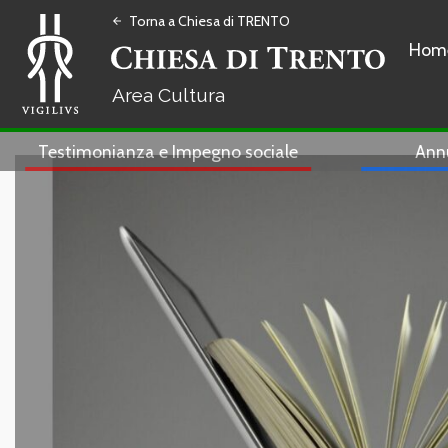
Torna a Chiesa di TRENTO
arrow_back
Hom
Cultura
Testimonianza e Impegno sociale
Ann