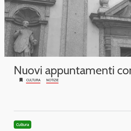
Nuovi appuntamenti con 
bookmark
CULTURA
NOTIZIE
Cultura