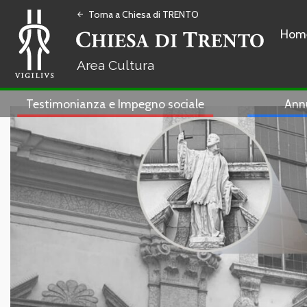
Torna a Chiesa di TRENTO
arrow_back
Hom
Cultura
Testimonianza e Impegno sociale
Ann