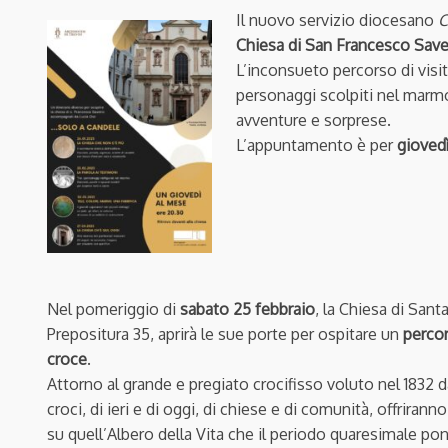
Il nuovo servizio diocesano
C
Chiesa di San Francesco Save
L’inconsueto percorso di visit
personaggi scolpiti nel marmo 
avventure e sorprese.
L’appuntamento è per
giovedì
Nel pomeriggio di
sabato 25 febbraio
, la Chiesa di Sant
Prepositura 35, aprirà le sue porte per ospitare un
percor
croce
.
Attorno al grande e pregiato crocifisso voluto nel 1832 
croci, di ieri e di oggi, di chiese e di comunità, offrirann
su quell’Albero della Vita che il periodo quaresimale pon