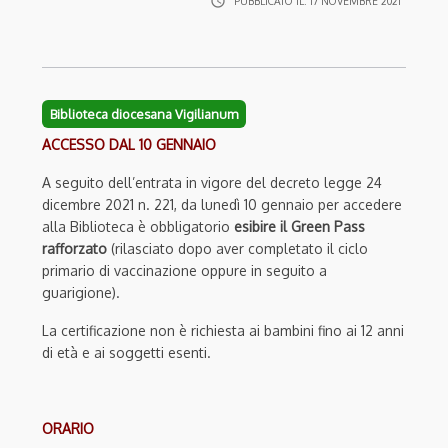
access_time
PUBBLICATO IL:
17 NOVEMBRE 2021
Biblioteca diocesana Vigilianum
ACCESSO DAL 10 GENNAIO
A seguito dell’entrata in vigore del decreto legge 24
dicembre 2021 n. 221, da lunedì 10 gennaio per accedere
alla Biblioteca è obbligatorio
esibire il Green Pass
rafforzato
(rilasciato dopo aver completato il ciclo
primario di vaccinazione oppure in seguito a
guarigione).
La certificazione non è richiesta ai bambini fino ai 12 anni
di età e ai soggetti esenti.
ORARIO