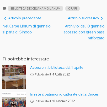
label
BIBLIOTECA DIOCESANA VIGILIANUM
ORARI
navigate_before
navigate_next
Articolo precedente
Articolo successivo
Nel Carpe Librum di gennaio
Archivio: dal 10 gennaio
si parla di Sinodo
accesso con green pass
rafforzato
Ti potrebbe interessare
Accesso in biblioteca dal 1. aprile
access_time
Pubblicato il:
4 Aprile 2022
In rete il patrimonio culturale della Diocesi
access_time
Pubblicato il:
10 Febbraio 2022