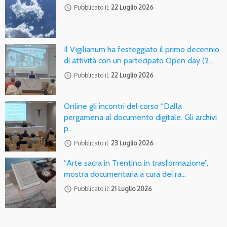
access_time
Pubblicato il:
22 Luglio 2026
Il Vigilianum ha festeggiato il primo decennio
di attività con un partecipato Open day (2…
access_time
Pubblicato il:
22 Luglio 2026
Online gli incontri del corso “Dalla
pergamena al documento digitale. Gli archivi
p…
access_time
Pubblicato il:
23 Luglio 2026
“Arte sacra in Trentino in trasformazione”,
mostra documentaria a cura dei ra…
access_time
Pubblicato il:
21 Luglio 2026