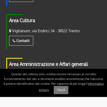
Area Cultura
Vigilianum, via Endrici, 14 - 38122 Trento
Contatti
Area Amministrazione e Affari generali
Questo sito utilizza solo cookies tecnici necessari al corretto
Piazza Fiera, 2 - 38122 Trento
funzionamento del sito e strumenti analitici anonimizzati che riducono
il potere identificativo dei cookie. Per saperne di più leggi l'
informativa
Contatti
privacy
.
Chiudi