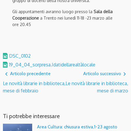
gruppo di docenti della nostra università.
Gli appuntamenti avranno luogo presso la
Sala della
Cooperazione
a Trento nei lunedì 11-18 -23 marzo alle
ore 20.45
DSC_0102
19_04_04_sorpresa.Idatidellarealtàlocale
navigate_before
navigate_next
Articolo precedente
Articolo successivo
Le novità librarie in biblioteca,
Le novità librarie in biblioteca,
mese di febbraio
mese di marzo
Ti potrebbe interessare
Area Cultura: chiusura estiva,1-23 agosto