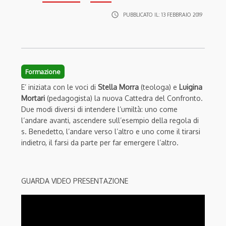
access_time
PUBBLICATO IL:
13 FEBBRAIO 2019
Formazione
E’ iniziata con le voci di
Stella Morra
(teologa) e
Luigina
Mortari
(pedagogista) la nuova Cattedra del Confronto.
Due modi diversi di intendere l’umiltà: uno come
l’andare avanti, ascendere sull’esempio della regola di
s. Benedetto, l’andare verso l’altro e uno come il tirarsi
indietro, il farsi da parte per far emergere l’altro.
GUARDA VIDEO PRESENTAZIONE