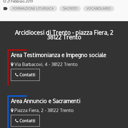
21 Febbraio 2019
access_time
label
FORMAZIONE LITURGICA
SACRISTI
VOCABOLARIO
Arcidiocesi di Trento - piazza Fiera, 2
38122 Trento
Area Testimonianza e Impegno sociale
Via Barbacovi, 4 - 38122 Trento
Contatti
Area Annuncio e Sacramenti
Piazza Fiera, 2 - 38122 Trento
Contatti