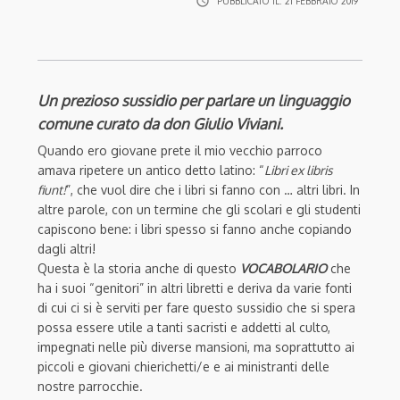
access_time
PUBBLICATO IL:
21 FEBBRAIO 2019
Un prezioso sussidio per parlare un linguaggio
comune curato da don Giulio Viviani.
Quando ero giovane prete il mio vecchio parroco
amava ripetere un antico detto latino: “
Libri ex libris
fiunt!
”, che vuol dire che i libri si fanno con … altri libri. In
altre parole, con un termine che gli scolari e gli studenti
capiscono bene: i libri spesso si fanno anche copiando
dagli altri!
Questa è la storia anche di questo
VOCABOLARIO
che
ha i suoi “genitori” in altri libretti e deriva da varie fonti
di cui ci si è serviti per fare questo sussidio che si spera
possa essere utile a tanti sacristi e addetti al culto,
impegnati nelle più diverse mansioni, ma soprattutto ai
piccoli e giovani chierichetti/e e ai ministranti delle
nostre parrocchie.