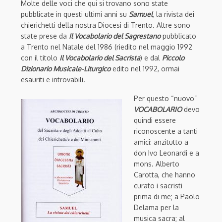
Molte delle voci che qui si trovano sono state
pubblicate in questi ultimi anni su
Samuel
, la rivista dei
chierichetti della nostra Diocesi di Trento. Altre sono
state prese da
Il Vocabolario del Sagrestano
pubblicato
a Trento nel Natale del 1986 (riedito nel maggio 1992
con il titolo
Il Vocabolario del Sacrista
) e dal
Piccolo
Dizionario Musicale-Liturgico
edito nel 1992, ormai
esauriti e introvabili.
Per questo “nuovo”
VOCABOLARIO
devo
quindi essere
riconoscente a tanti
amici: anzitutto a
don Ivo Leonardi e a
mons. Alberto
Carotta, che hanno
curato i sacristi
prima di me; a Paolo
Delama per la
musica sacra; al