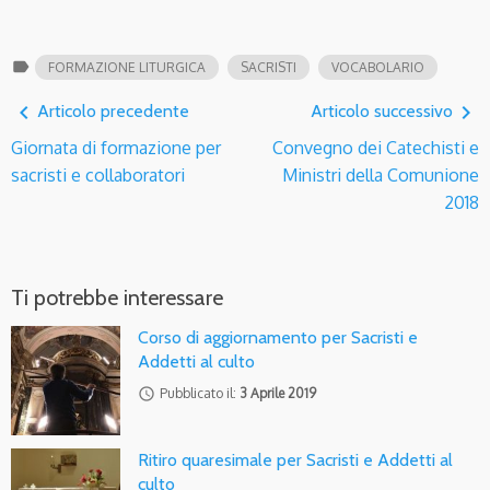
label
FORMAZIONE LITURGICA
SACRISTI
VOCABOLARIO
navigate_before
navigate_next
Articolo precedente
Articolo successivo
Giornata di formazione per
Convegno dei Catechisti e
sacristi e collaboratori
Ministri della Comunione
2018
Ti potrebbe interessare
Corso di aggiornamento per Sacristi e
Addetti al culto
access_time
Pubblicato il:
3 Aprile 2019
Ritiro quaresimale per Sacristi e Addetti al
culto