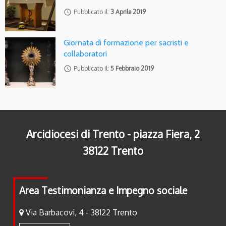
access_time
Pubblicato il:
3 Aprile 2019
Giornata di formazione per sacristi e
collaboratori
access_time
Pubblicato il:
5 Febbraio 2019
Arcidiocesi di Trento - piazza Fiera, 2
38122 Trento
Area Testimonianza e Impegno sociale
Via Barbacovi, 4 - 38122 Trento