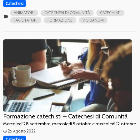
Catechesi
ANIMATORI
CATECHESI DI COMUNITÀ
CATECHISTI
label
FACILITATORI
FORMAZIONE
VIGILIANUM
Formazione catechisti – Catechesi di Comunità
Mercoledì 28 settembre, mercoledì 5 ottobre e mercoledì 12 ottobre
25 Agosto 2022
access_time
Catechesi