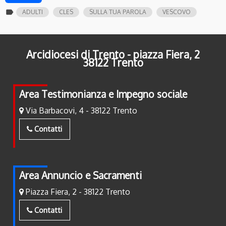
label
ADULTI
CLES
SULLA TUA PAROLA
VESCOVO
Arcidiocesi di Trento - piazza Fiera, 2
38122 Trento
Area Testimonianza e Impegno sociale
Via Barbacovi, 4 - 38122 Trento
Contatti
Area Annuncio e Sacramenti
Piazza Fiera, 2 - 38122 Trento
Contatti