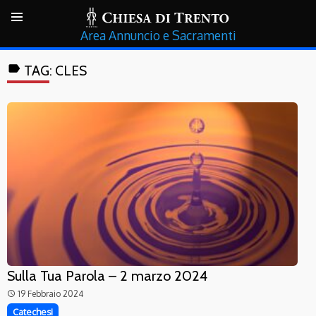
Annuncio e Sacramenti
label
TAG:
CLES
Sulla Tua Parola – 2 marzo 2024
19 Febbraio 2024
access_time
Catechesi