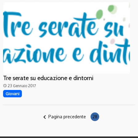
Tre serate su educazione e dintorni
23 Gennaio 2017
access_time
Giovani
navigate_before
Pagina precedente
28