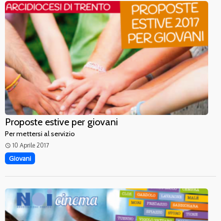
Proposte estive per giovani
Per mettersi al servizio
10 Aprile 2017
access_time
Giovani