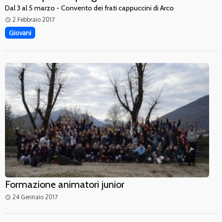
Dal 3 al 5 marzo - Convento dei frati cappuccini di Arco
2 Febbraio 2017
access_time
Giovani
Formazione animatori junior
24 Gennaio 2017
access_time