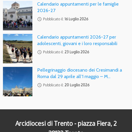
Calendario appuntamenti per le famiglie
2026-27
access_time
Pubblicato il:
16 Luglio 2026
Calendario appuntamenti 2026-27 per
adolescenti, giovani e i loro responsabili
access_time
Pubblicato il:
23 Luglio 2026
Pellegrinaggio diocesano dei Cresimandi a
Roma dal 29 aprile all’1 maggio – M…
access_time
Pubblicato il:
20 Luglio 2026
Arcidiocesi di Trento - piazza Fiera, 2