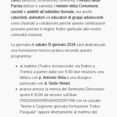
canto
(direttori, strumentisti, referenti),
i ministri della
Parola
(lettori e salmisti),
i ministri della Comunione
,
sacristi
e
addetti all’addobbo floreale
, ma anche
catechisti
,
animatori
ed
educatori di gruppi adolescenti
sono chiamati a collaborare perché queste celebrazioni
possano portare il miglior frutto spirituale alle nostre
comunità cristiane.
La giornata di
sabato 13 gennaio 2024
sarà dedicata per
una formazione teorico-pratica secondo questo
programma:
al mattino (Teatro arcivescovile, via Endrici a
Trento) a partire dalle ore 9.00 due relazioni, una
biblica con
p. Antonio Viola
e una liturgico-
pastorale con
d. Giulio Viviani
.
pranzo presso la mensa del Seminario Diocesano:
quota € 10,00 da versare sull’iban
IT82D0306901856000012137748 con la causale
“Nome e Cognome giornata formazione Triduo
Pasquale” oppure direttamente al mattino del