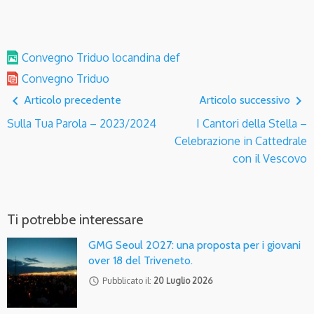
Convegno Triduo locandina def
Convegno Triduo
navigate_before
navigate_next
Articolo precedente
Articolo successivo
Sulla Tua Parola – 2023/2024
I Cantori della Stella –
Celebrazione in Cattedrale
con il Vescovo
Ti potrebbe interessare
GMG Seoul 2027: una proposta per i giovani
over 18 del Triveneto.
access_time
Pubblicato il:
20 Luglio 2026