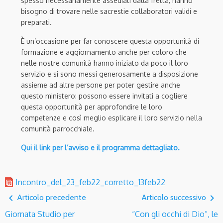
spesso necessariamente assediati dalla fretta, hanno
bisogno di trovare nelle sacrestie collaboratori validi e
preparati.
È un’occasione per far conoscere questa opportunità di
formazione e aggiornamento anche per coloro che
nelle nostre comunità hanno iniziato da poco il loro
servizio e si sono messi generosamente a disposizione
assieme ad altre persone per poter gestire anche
questo ministero: possono essere invitati a cogliere
questa opportunità per approfondire le loro
competenze e così meglio esplicare il loro servizio nella
comunità parrocchiale.
Qui il link per l’avviso e il programma dettagliato.
Incontro_del_23_feb22_corretto_13feb22
navigate_before
navigate_next
Articolo precedente
Articolo successivo
Giornata Studio per
“Con gli occhi di Dio”, le