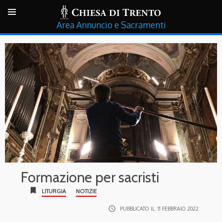
Annuncio e Sacramenti
Formazione per sacristi
bookmark
LITURGIA
NOTIZIE
access_time
PUBBLICATO IL:
11 FEBBRAIO 2022