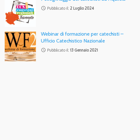
access_time
Pubblicato il:
2 Luglio 2024
Webinar di formazione per catechisti –
Ufficio Catechistico Nazionale
access_time
Pubblicato il:
13 Gennaio 2021