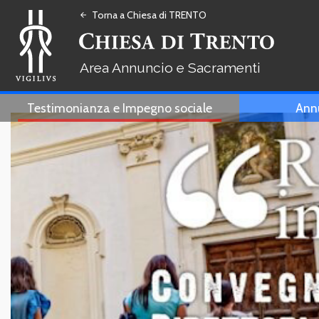
Torna a Chiesa di TRENTO
arrow_back
Annuncio e Sacramenti
Testimonianza e Impegno sociale
Ann