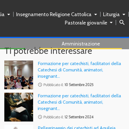
ia
Insegnamento Religione Cattolica
Liturgia
search
Pastorale giovanile
Amministrazione
Ti potrebbe interessare
Formazione per catechisti, facilitatori della
Catechesi di Comunità, animatori,
insegnant…
access_time
Pubblicato il:
10 Settembre 2025
Formazione per catechisti, facilitatori della
Catechesi di Comunità, animatori,
insegnant…
access_time
Pubblicato il:
12 Settembre 2024
Pellegrinaggio dei catechisti ad Aquileia