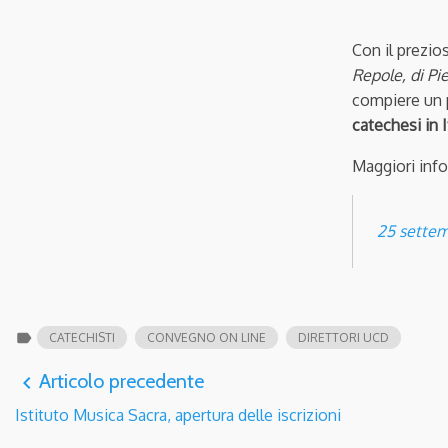
Con il prezio
Repole, di Pi
compiere un 
catechesi in I
Maggiori info
25 sette
label
CATECHISTI
CONVEGNO ON LINE
DIRETTORI UCD
Articolo precedente
navigate_before
Istituto Musica Sacra, apertura delle iscrizioni