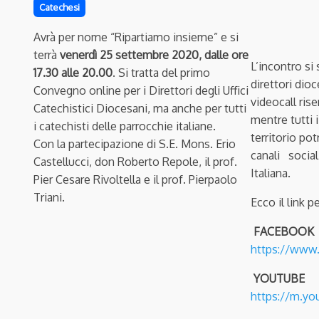
Catechesi
Avrà per nome “Ripartiamo insieme” e si
terrà
venerdì 25 settembre 2020,
dalle ore
L’incontro si
17.30 alle 20.00
. Si tratta del primo
direttori dio
Convegno online per i Direttori degli Uffici
videocall ris
Catechistici Diocesani, ma anche per tutti
mentre tutti 
i catechisti delle parrocchie italiane.
territorio pot
Con la partecipazione di S.E. Mons. Erio
canali socia
Castellucci, don Roberto Repole, il prof.
Italiana.
Pier Cesare Rivoltella e il prof. Pierpaolo
Triani.
Ecco il link p
FACEBOOK
https://www.
YOUTUBE
https://m.yo