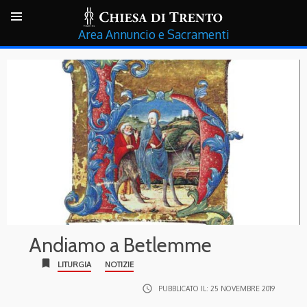
Annuncio e Sacramenti
Andiamo a Betlemme
bookmark
LITURGIA
NOTIZIE
access_time
PUBBLICATO IL:
25 NOVEMBRE 2019