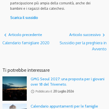
partecipazione più ampia della comunità, anche dei
bambini e i ragazzi della catechesi.
Scarica il sussidio
navigate_before
navigate_next
Articolo precedente
Articolo successivo
Calendario famigliare 2020
Sussidio per la preghiera in
Avvento
Ti potrebbe interessare
GMG Seoul 2027: una proposta per i giovani
over 18 del Triveneto.
access_time
Pubblicato il:
20 Luglio 2026
Calendario appuntamenti per le famiglie