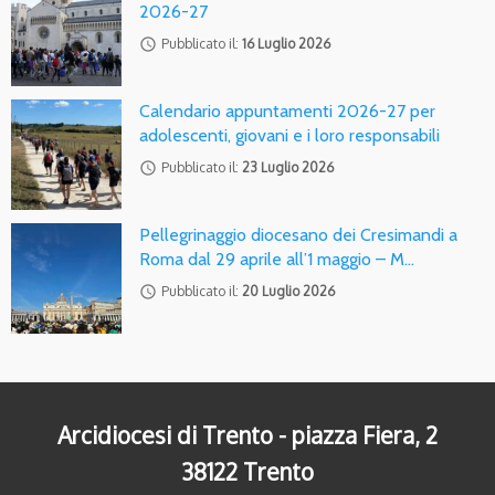
2026-27
access_time
Pubblicato il:
16 Luglio 2026
Calendario appuntamenti 2026-27 per
adolescenti, giovani e i loro responsabili
access_time
Pubblicato il:
23 Luglio 2026
Pellegrinaggio diocesano dei Cresimandi a
Roma dal 29 aprile all’1 maggio – M…
access_time
Pubblicato il:
20 Luglio 2026
Arcidiocesi di Trento - piazza Fiera, 2
38122 Trento