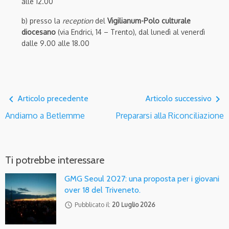
alle 12.00
b) presso la
reception
del
Vigilianum-Polo culturale
diocesano
(via Endrici, 14 – Trento), dal lunedì al venerdì
dalle 9.00 alle 18.00
navigate_before
navigate_next
Articolo precedente
Articolo successivo
Andiamo a Betlemme
Prepararsi alla Riconciliazione
Ti potrebbe interessare
GMG Seoul 2027: una proposta per i giovani
over 18 del Triveneto.
access_time
Pubblicato il:
20 Luglio 2026