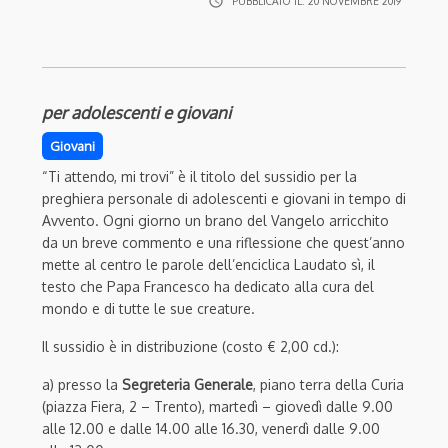
access_time
PUBBLICATO IL:
20 NOVEMBRE 2019
per adolescenti e giovani
Giovani
“Ti attendo, mi trovi” è il titolo del sussidio per la
preghiera personale di adolescenti e giovani in tempo di
Avvento. Ogni giorno un brano del Vangelo arricchito
da un breve commento e una riflessione che quest’anno
mette al centro le parole dell’enciclica Laudato sì, il
testo che Papa Francesco ha dedicato alla cura del
mondo e di tutte le sue creature.
Il sussidio è in distribuzione (costo € 2,00 cd.):
a) presso la
Segreteria Generale
, piano terra della Curia
(piazza Fiera, 2 – Trento), martedì – giovedì dalle 9.00
alle 12.00 e dalle 14.00 alle 16.30, venerdì dalle 9.00