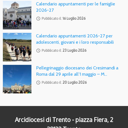
Calendario appuntamenti per le famiglie
2026-27
access_time
Pubblicato il:
16 Luglio 2026
Calendario appuntamenti 2026-27 per
adolescenti, giovani e i loro responsabili
access_time
Pubblicato il:
23 Luglio 2026
Pellegrinaggio diocesano dei Cresimandi a
Roma dal 29 aprile all’1 maggio – M…
access_time
Pubblicato il:
20 Luglio 2026
Arcidiocesi di Trento - piazza Fiera, 2