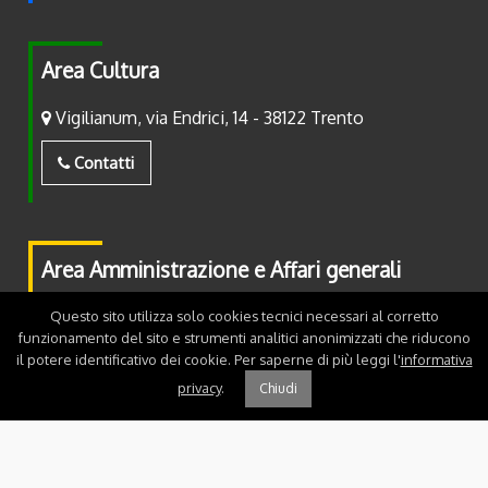
Area Cultura
Vigilianum, via Endrici, 14 - 38122 Trento
Contatti
Area Amministrazione e Affari generali
Piazza Fiera, 2 - 38122 Trento
Questo sito utilizza solo cookies tecnici necessari al corretto
funzionamento del sito e strumenti analitici anonimizzati che riducono
il potere identificativo dei cookie. Per saperne di più leggi l'
informativa
Contatti
privacy
.
Chiudi