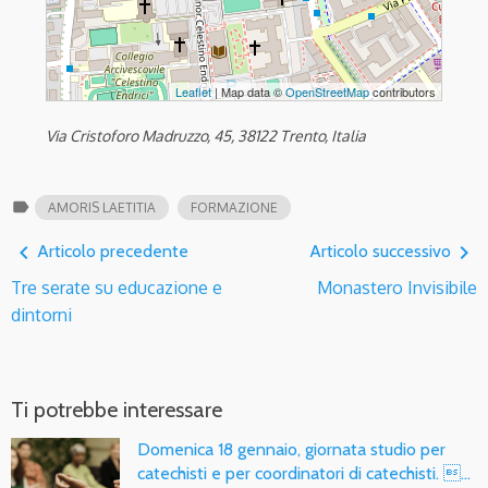
Leaflet
| Map data ©
OpenStreetMap
contributors
Via Cristoforo Madruzzo, 45, 38122 Trento, Italia
label
AMORIS LAETITIA
FORMAZIONE
navigate_before
navigate_next
Articolo precedente
Articolo successivo
Tre serate su educazione e
Monastero Invisibile
dintorni
Ti potrebbe interessare
Domenica 18 gennaio, giornata studio per
catechisti e per coordinatori di catechisti. …