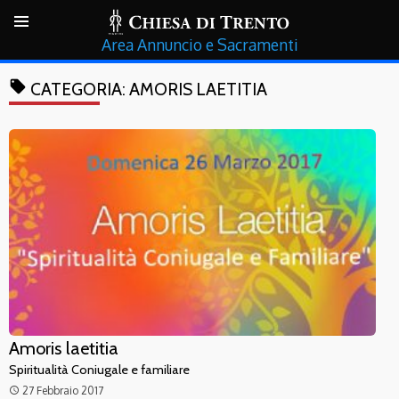
Annuncio e Sacramenti
local_offer
CATEGORIA:
AMORIS LAETITIA
Amoris laetitia
Spiritualità Coniugale e familiare
27 Febbraio 2017
access_time