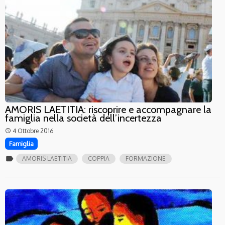
AMORIS LAETITIA: riscoprire e accompagnare la
famiglia nella società dell’incertezza
4 Ottobre 2016
access_time
Famiglia
label
AMORIS LAETITIA
COPPIA
FORMAZIONE