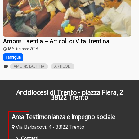
Amoris Laetitia – Articoli di Vita Trentina
16 Settembre 2016
access_time
Famiglia
label
AMORIS LAETITIA
ARTICOLI
Arcidiocesi di Trento - piazza Fiera, 2
38122 Trento
Area Testimonianza e Impegno sociale
Via Barbacovi, 4 - 38122 Trento
Contatti