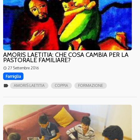
AMORIS LAETITIA: CHE COSA CAMBIA PER LA
PASTORALE FAMILIARE?
27 Settembre 2016
access_time
Famiglia
label
AMORIS LAETITIA
COPPIA
FORMAZIONE