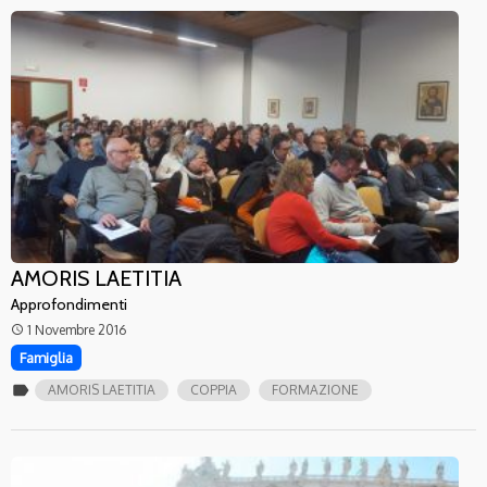
AMORIS LAETITIA
Approfondimenti
1 Novembre 2016
access_time
Famiglia
label
AMORIS LAETITIA
COPPIA
FORMAZIONE