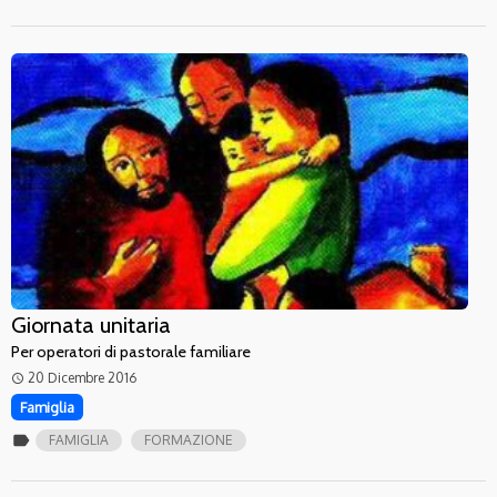
Giornata unitaria
Per operatori di pastorale familiare
20 Dicembre 2016
access_time
Famiglia
label
FAMIGLIA
FORMAZIONE