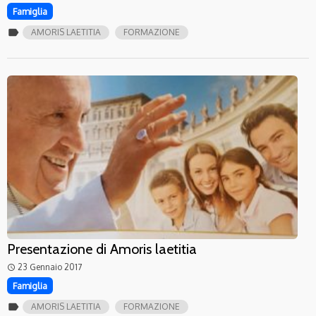
Famiglia
label
AMORIS LAETITIA
FORMAZIONE
Presentazione di Amoris laetitia
23 Gennaio 2017
access_time
Famiglia
label
AMORIS LAETITIA
FORMAZIONE