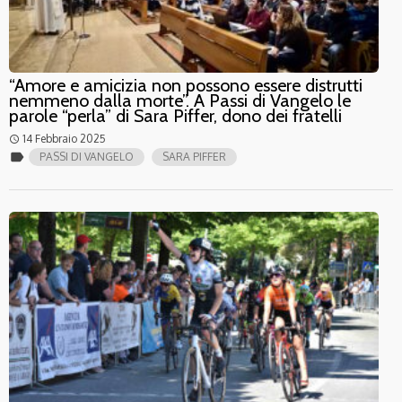
“Amore e amicizia non possono essere distrutti
nemmeno dalla morte”. A Passi di Vangelo le
parole “perla” di Sara Piffer, dono dei fratelli
14 Febbraio 2025
access_time
label
PASSI DI VANGELO
SARA PIFFER