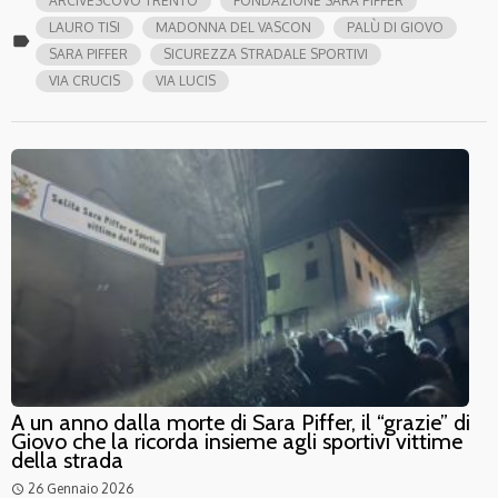
ARCIVESCOVO TRENTO
FONDAZIONE SARA PIFFER
LAURO TISI
MADONNA DEL VASCON
PALÙ DI GIOVO
label
SARA PIFFER
SICUREZZA STRADALE SPORTIVI
VIA CRUCIS
VIA LUCIS
A un anno dalla morte di Sara Piffer, il “grazie” di
Giovo che la ricorda insieme agli sportivi vittime
della strada
26 Gennaio 2026
access_time