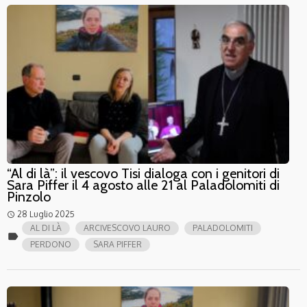
“Al di là”: il vescovo Tisi dialoga con i genitori di
Sara Piffer il 4 agosto alle 21 al Paladolomiti di
Pinzolo
28 Luglio 2025
access_time
AL DI LÀ
ARCIVESCOVO LAURO
PALADOLOMITI
label
PERDONO
SARA PIFFER