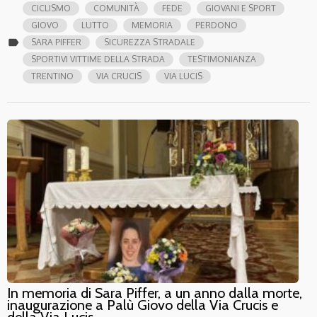
CICLISMO
COMUNITÀ
FEDE
GIOVANI E SPORT
GIOVO
LUTTO
MEMORIA
PERDONO
label
SARA PIFFER
SICUREZZA STRADALE
SPORTIVI VITTIME DELLA STRADA
TESTIMONIANZA
TRENTINO
VIA CRUCIS
VIA LUCIS
In memoria di Sara Piffer, a un anno dalla morte,
inaugurazione a Palù Giovo della Via Crucis e