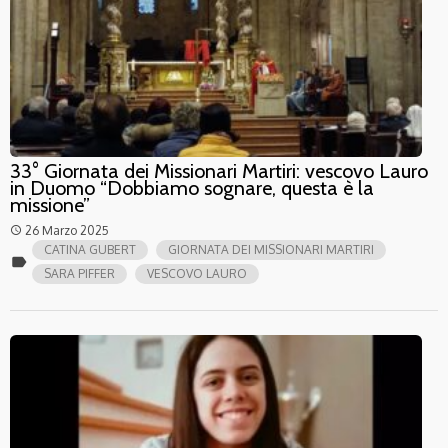
33° Giornata dei Missionari Martiri: vescovo Lauro
in Duomo “Dobbiamo sognare, questa è la
missione”
26 Marzo 2025
access_time
CATINA GUBERT
GIORNATA DEI MISSIONARI MARTIRI
label
SARA PIFFER
VESCOVO LAURO