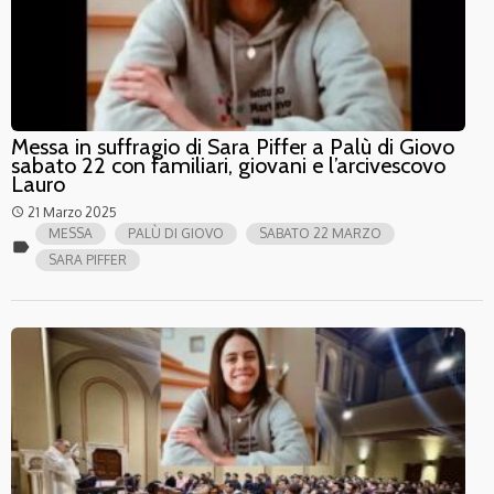
Messa in suffragio di Sara Piffer a Palù di Giovo
sabato 22 con familiari, giovani e l’arcivescovo
Lauro
21 Marzo 2025
access_time
MESSA
PALÙ DI GIOVO
SABATO 22 MARZO
label
SARA PIFFER