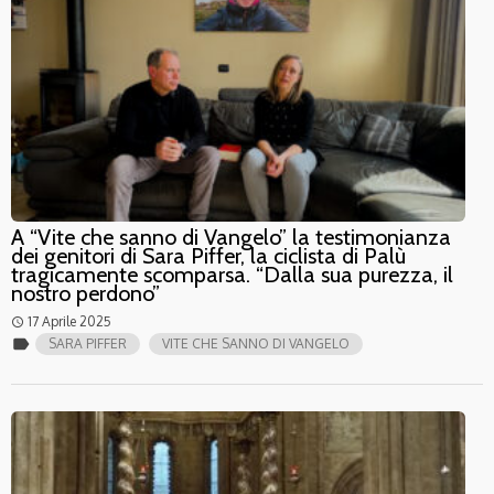
A “Vite che sanno di Vangelo” la testimonianza
dei genitori di Sara Piffer, la ciclista di Palù
tragicamente scomparsa. “Dalla sua purezza, il
nostro perdono”
17 Aprile 2025
access_time
label
SARA PIFFER
VITE CHE SANNO DI VANGELO