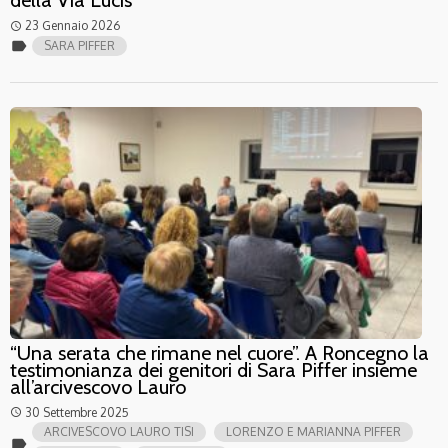
della Via Lucis
23 Gennaio 2026
access_time
label
SARA PIFFER
“Una serata che rimane nel cuore”. A Roncegno la
testimonianza dei genitori di Sara Piffer insieme
all’arcivescovo Lauro
30 Settembre 2025
access_time
ARCIVESCOVO LAURO TISI
LORENZO E MARIANNA PIFFER
label