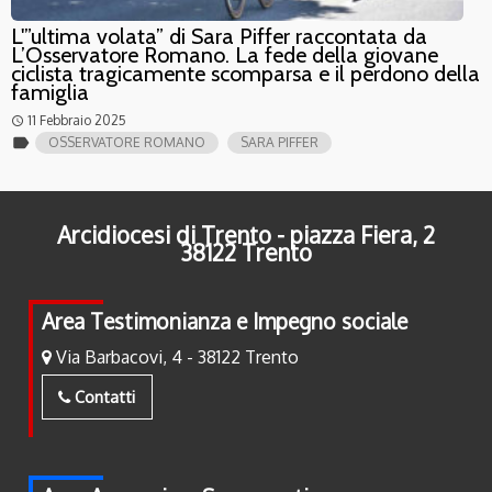
L'”ultima volata” di Sara Piffer raccontata da
L’Osservatore Romano. La fede della giovane
ciclista tragicamente scomparsa e il perdono della
famiglia
11 Febbraio 2025
access_time
label
OSSERVATORE ROMANO
SARA PIFFER
Arcidiocesi di Trento - piazza Fiera, 2
38122 Trento
Area Testimonianza e Impegno sociale
Via Barbacovi, 4 - 38122 Trento
Contatti