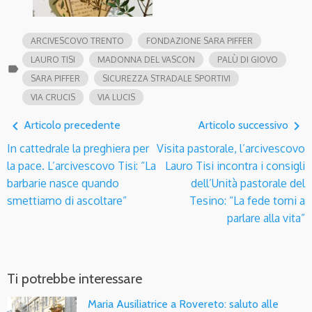
ARCIVESCOVO TRENTO
FONDAZIONE SARA PIFFER
LAURO TISI
MADONNA DEL VASCON
PALÙ DI GIOVO
label
SARA PIFFER
SICUREZZA STRADALE SPORTIVI
VIA CRUCIS
VIA LUCIS
navigate_before
navigate_next
Articolo precedente
Articolo successivo
In cattedrale la preghiera per
Visita pastorale, l’arcivescovo
la pace. L’arcivescovo Tisi: “La
Lauro Tisi incontra i consigli
barbarie nasce quando
dell’Unità pastorale del
smettiamo di ascoltare”
Tesino: “La fede torni a
parlare alla vita”
Ti potrebbe interessare
Maria Ausiliatrice a Rovereto: saluto alle