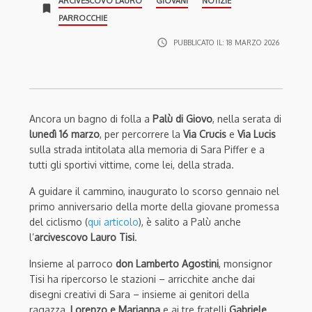
ARCIVESCOVO LAURO
GIOVANI
NOTIZIE
bookmark
PARROCCHIE
access_time
PUBBLICATO IL:
18 MARZO 2026
Ancora un bagno di folla a
Palù di Giovo
, nella serata di
lunedì 16 marzo
, per percorrere la
Via Crucis
e
Via Lucis
sulla strada intitolata alla memoria di Sara Piffer e a
tutti gli sportivi vittime, come lei, della strada.
A guidare il cammino, inaugurato lo scorso gennaio nel
primo anniversario della morte della giovane promessa
del ciclismo (
qui articolo
), è salito a Palù anche
l’
arcivescovo Lauro Tisi
.
Insieme al parroco
don Lamberto Agostini
, monsignor
Tisi ha ripercorso le stazioni – arricchite anche dai
disegni creativi di Sara – insieme ai genitori della
ragazza,
Lorenzo e Marianna
e ai tre fratelli
Gabriele
,