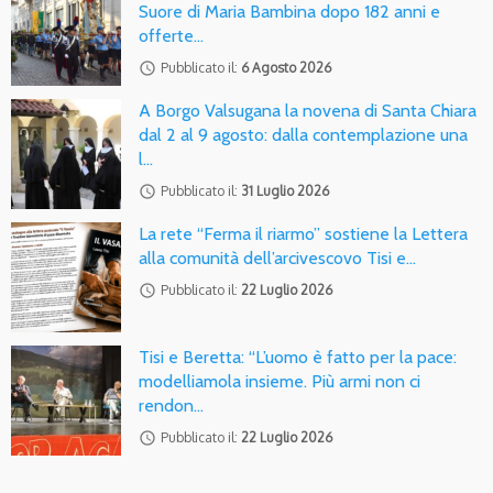
Suore di Maria Bambina dopo 182 anni e
offerte…
access_time
Pubblicato il:
6 Agosto 2026
A Borgo Valsugana la novena di Santa Chiara
dal 2 al 9 agosto: dalla contemplazione una
l…
access_time
Pubblicato il:
31 Luglio 2026
La rete “Ferma il riarmo” sostiene la Lettera
alla comunità dell’arcivescovo Tisi e…
access_time
Pubblicato il:
22 Luglio 2026
Tisi e Beretta: “L’uomo è fatto per la pace:
modelliamola insieme. Più armi non ci
rendon…
access_time
Pubblicato il:
22 Luglio 2026