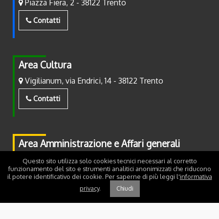
Piazza Fiera, 2 - 38122 Trento
Contatti
Area Cultura
Vigilianum, via Endrici, 14 - 38122 Trento
Contatti
Area Amministrazione e Affari generali
Piazza Fiera, 2 - 38122 Trento
Questo sito utilizza solo cookies tecnici necessari al corretto
funzionamento del sito e strumenti analitici anonimizzati che riducono
il potere identificativo dei cookie. Per saperne di più leggi l'
informativa
Contatti
privacy
.
Chiudi