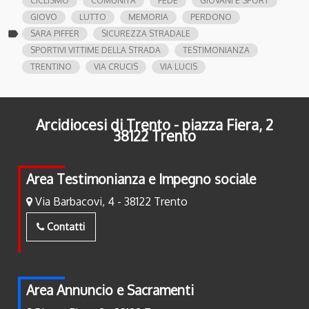
CICLISMO
COMUNITÀ
FEDE
GIOVANI E SPORT
GIOVO
LUTTO
MEMORIA
PERDONO
label
SARA PIFFER
SICUREZZA STRADALE
SPORTIVI VITTIME DELLA STRADA
TESTIMONIANZA
TRENTINO
VIA CRUCIS
VIA LUCIS
Arcidiocesi di Trento - piazza Fiera, 2
38122 Trento
Area Testimonianza e Impegno sociale
Via Barbacovi, 4 - 38122 Trento
Contatti
Area Annuncio e Sacramenti