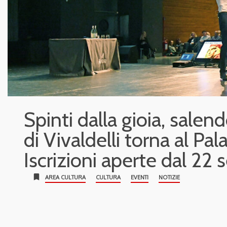
Spinti dalla gioia, salend
di Vivaldelli torna al Pala
Iscrizioni aperte dal 22
bookmark
AREA CULTURA
CULTURA
EVENTI
NOTIZIE