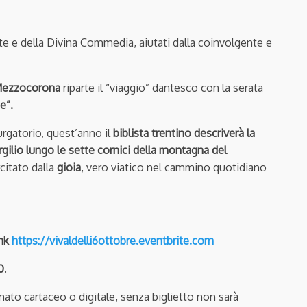
 e della Divina Commedia, aiutati dalla coinvolgente e
 Mezzocorona
riparte il “viaggio” dantesco con la serata
te”.
rgatorio, quest’anno il
biblista trentino descriverà la
rgilio lungo le sette cornici della montagna del
rcitato dalla
gioia
, vero viatico nel cammino quotidiano
ink
https://vivaldelli6ottobre.eventbrite.com
0
.
ormato cartaceo o digitale, senza biglietto non sarà