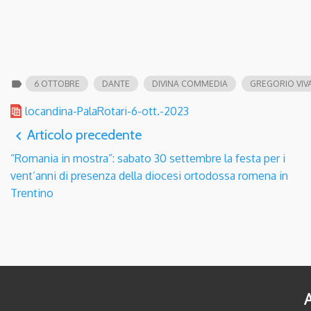
label
6 OTTOBRE
DANTE
DIVINA COMMEDIA
GREGORIO VIVA
locandina-PalaRotari-6-ott.-2023
Articolo precedente
navigate_before
“Romania in mostra”: sabato 30 settembre la festa per i
vent’anni di presenza della diocesi ortodossa romena in
Trentino
A