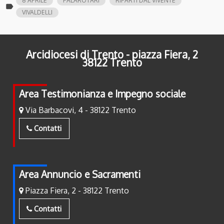
8 APRILE
PALAROTARI
RIPARTI DAL VIVENTE
label
VIVALDELLI
Arcidiocesi di Trento - piazza Fiera, 2
38122 Trento
Area Testimonianza e Impegno sociale
Via Barbacovi, 4 - 38122 Trento
Contatti
Area Annuncio e Sacramenti
Piazza Fiera, 2 - 38122 Trento
Contatti