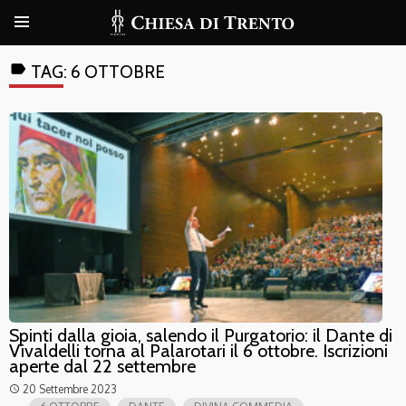
label
TAG:
6 OTTOBRE
Spinti dalla gioia, salendo il Purgatorio: il Dante di
Vivaldelli torna al Palarotari il 6 ottobre. Iscrizioni
aperte dal 22 settembre
20 Settembre 2023
access_time