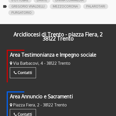
6 OTTOBRE
DANTE
DIVINA COMMEDIA
label
GREGORIO VIVALDELLI
MEZZOCORONA
PALAROTARI
PURGATORIO
Arcidiocesi di Trento - piazza Fiera, 2
38122 Trento
Area Testimonianza e Impegno sociale
Via Barbacovi, 4 - 38122 Trento
Contatti
Area Annuncio e Sacramenti
Piazza Fiera, 2 - 38122 Trento
Contatti