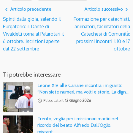
navigate_before
navigate_next
Articolo precedente
Articolo successivo
Spinti dalla gioia, salendo il
Formazione per catechisti,
Purgatorio: il Dante di
animatori, facilitatori della
Vivaldelli torna al Palarotari il
Catechesi di Comunità:
6 ottobre. Iscrizioni aperte
prossimi incontri il 10 e 17
dal 22 settembre
ottobre
Ti potrebbe interessare
Leone XIV alle Canarie incontra i migranti:
“Non siete numeri, ma volti e storie. La dign…
access_time
Pubblicato il:
12 Giugno 2026
Trento, veglia per i missionari martiri nel
ricordo del beato Alfredo Dall’Oglio,
migrant…