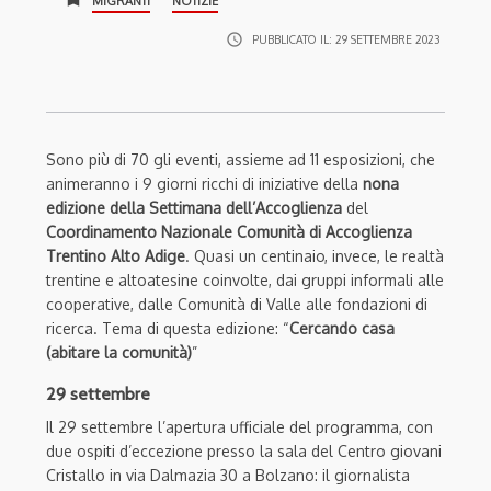
MIGRANTI
NOTIZIE
access_time
PUBBLICATO IL:
29 SETTEMBRE 2023
Sono più di 70 gli eventi, assieme ad 11 esposizioni, che
animeranno i 9 giorni ricchi di iniziative della
nona
edizione della Settimana dell’Accoglienza
del
Coordinamento Nazionale Comunità di Accoglienza
Trentino Alto Adige
. Quasi un centinaio, invece, le realtà
trentine e altoatesine coinvolte, dai gruppi informali alle
cooperative, dalle Comunità di Valle alle fondazioni di
ricerca. Tema di questa edizione: “
Cercando casa
(abitare la comunità)
”
29 settembre
Il 29 settembre l’apertura ufficiale del programma, con
due ospiti d’eccezione presso la sala del Centro giovani
Cristallo in via Dalmazia 30 a Bolzano: il giornalista