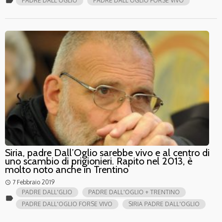
label
PADRE DALL'OGLIO
PADRE DALL'OGLIO FORSE VIVO
Siria, padre Dall’Oglio sarebbe vivo e al centro di
uno scambio di prigionieri. Rapito nel 2013, è
molto noto anche in Trentino
7 Febbraio 2019
access_time
PADRE DALL'GLIO
PADRE DALL'OGLIO + TRENTINO
label
PADRE DALL'OGLIO FORSE VIVO
SIRIA PADRE DALL'OGLIO