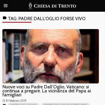
label
TAG:
PADRE DALL’OGLIO FORSE VIVO
Nuove voci su Padre Dall’Oglio, Vaticano: si
continua a pregare. La vicinanza del Papa ai
famigliari
8 Febbraio 2019
access_time