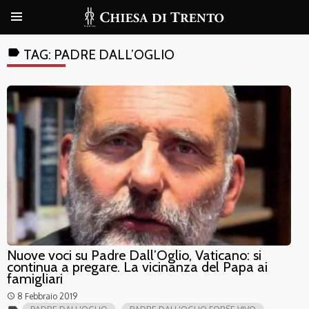
label
TAG:
PADRE DALL’OGLIO
Nuove voci su Padre Dall’Oglio, Vaticano: si
continua a pregare. La vicinanza del Papa ai
famigliari
8 Febbraio 2019
access_time