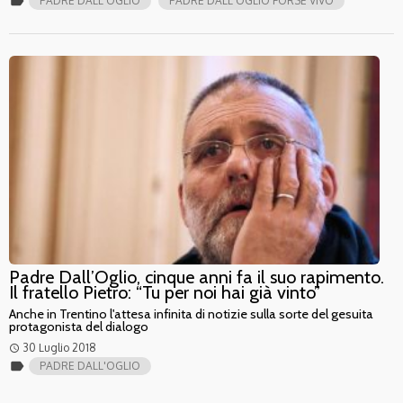
label
PADRE DALL'OGLIO
PADRE DALL'OGLIO FORSE VIVO
Padre Dall’Oglio, cinque anni fa il suo rapimento.
Il fratello Pietro: “Tu per noi hai già vinto”
Anche in Trentino l'attesa infinita di notizie sulla sorte del gesuita
protagonista del dialogo
30 Luglio 2018
access_time
label
PADRE DALL'OGLIO