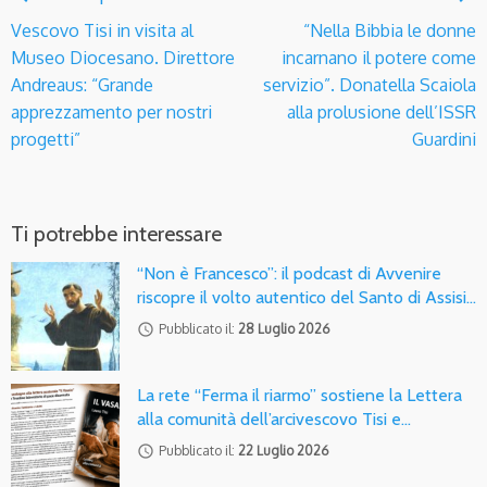
Vescovo Tisi in visita al
“Nella Bibbia le donne
Museo Diocesano. Direttore
incarnano il potere come
Andreaus: “Grande
servizio”. Donatella Scaiola
apprezzamento per nostri
alla prolusione dell’ISSR
progetti”
Guardini
Ti potrebbe interessare
“Non è Francesco”: il podcast di Avvenire
riscopre il volto autentico del Santo di Assisi…
access_time
Pubblicato il:
28 Luglio 2026
La rete “Ferma il riarmo” sostiene la Lettera
alla comunità dell’arcivescovo Tisi e…
access_time
Pubblicato il:
22 Luglio 2026