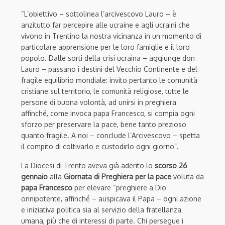
“L’obiettivo – sottolinea l’arcivescovo Lauro – è
anzitutto far percepire alle ucraine e agli ucraini che
vivono in Trentino la nostra vicinanza in un momento di
particolare apprensione per le loro famiglie e il loro
popolo. Dalle sorti della crisi ucraina – aggiunge don
Lauro – passano i destini del Vecchio Continente e del
fragile equilibrio mondiale: invito pertanto le comunità
cristiane sul territorio, le comunità religiose, tutte le
persone di buona volontà, ad unirsi in preghiera
affinché, come invoca papa Francesco, si compia ogni
sforzo per preservare la pace, bene tanto prezioso
quanto fragile. A noi – conclude l’Arcivescovo – spetta
il compito di coltivarlo e custodirlo ogni giorno”.
La Diocesi di Trento aveva già aderito lo
scorso 26
gennaio
alla
Giornata di Preghiera per la pace
voluta da
papa Francesco
per elevare “preghiere a Dio
onnipotente, affinché – auspicava il Papa – ogni azione
e iniziativa politica sia al servizio della fratellanza
umana, più che di interessi di parte. Chi persegue i