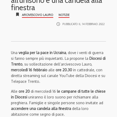
all’unisono e una candela alla
finestra
bookmark
ARCIVESCOVO LAURO
NOTIZIE
access_time
PUBBLICATO IL:
14 FEBBRAIO 2022
Una
veglia per la pace in Ucraina
, dove i venti di guerra
si fanno sempre più inquietanti. La propone la
Diocesi di
Trento
, su sollecitazione dell’arcivescovo Lauro,
mercoledì 16 febbraio
alle
ore 20.30
in cattedrale, con
diretta streaming sul canale YouTube della Diocesi e su
Telepace Trento.
Alle
ore 20
di mercoledì 16
le campane di tutte le chiese
in Diocesi
uniranno il loro suono per richiamare alla
preghiera. Famiglie e singole persone sono invitate ad
accendere una candela alla finestra
della loro
abitazione come segno di pace.