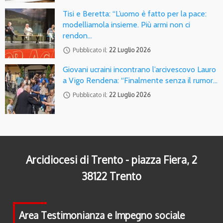
Tisi e Beretta: “L’uomo è fatto per la pace:
modelliamola insieme. Più armi non ci
rendon…
access_time
Pubblicato il:
22 Luglio 2026
Giovani ucraini incontrano l’arcivescovo Lauro
a Vigo Rendena: “Finalmente senza il rumor…
access_time
Pubblicato il:
22 Luglio 2026
Arcidiocesi di Trento - piazza Fiera, 2
38122 Trento
Area Testimonianza e Impegno sociale