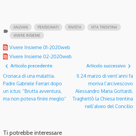
ANZIANI
PENSIONATI
RIVISTA
VITA TRENTINA
label
VIVERE INSIEME
Vivere Insieme 01-2020web
Vivere Insieme 02-2020web
navigate_before
navigate_next
Articolo precedente
Articolo successivo
Cronaca di una malattia.
Il 24 marzo di vent’anni fa
Padre Gabriele Ferrari dopo
moriva l’arcivescovo
un ictus: “Brutta avventura,
Alessandro Maria Gottardi.
ma non poteva finire meglio”
Traghettò la Chiesa trentina
nell’alveo del Concilio
Ti potrebbe interessare