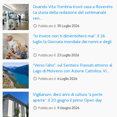
Quando Vita Trentina trovò casa a Rovereto.
La storia della redazione del settimanale
cen…
access_time
Pubblicato il:
30 Luglio 2026
“Io invece non ti dimenticherò mai”: il 26
luglio la Giornata mondiale dei nonni e degli
…
access_time
Pubblicato il:
23 Luglio 2026
“Verso l’alto”: sul Sentiero Frassati attorno al
Lago di Molveno con Azione Cattolica, Vi…
access_time
Pubblicato il:
6 Luglio 2026
Vigilianum, dieci anni di cultura “a porte
aperte”: il 20 giugno il primo Open day
access_time
Pubblicato il:
11 Giugno 2026