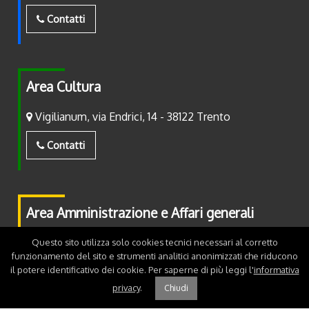
Contatti
Area Cultura
Vigilianum, via Endrici, 14 - 38122 Trento
Contatti
Area Amministrazione e Affari generali
Piazza Fiera, 2 - 38122 Trento
Questo sito utilizza solo cookies tecnici necessari al corretto
funzionamento del sito e strumenti analitici anonimizzati che riducono
il potere identificativo dei cookie. Per saperne di più leggi l'
informativa
Contatti
privacy
.
Chiudi