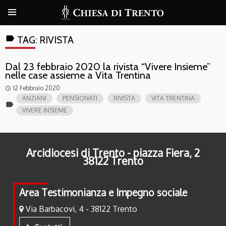
label
TAG:
RIVISTA
Dal 23 febbraio 2020 la rivista “Vivere Insieme”
nelle case assieme a Vita Trentina
12 Febbraio 2020
access_time
ANZIANI
PENSIONATI
RIVISTA
VITA TRENTINA
label
VIVERE INSIEME
Arcidiocesi di Trento - piazza Fiera, 2
38122 Trento
Area Testimonianza e Impegno sociale
Via Barbacovi, 4 - 38122 Trento