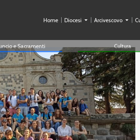
Home
Diocesi
Arcivescovo
Cu
uncio e Sacramenti
Cultura