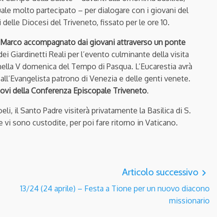
ale molto partecipato – per dialogare con i giovani del
delle Diocesi del Triveneto, fissato per le ore 10.
 Marco
accompagnato dai giovani attraverso un ponte
ei Giardinetti Reali per l’evento culminante della visita
 nella V domenica del Tempo di Pasqua. L’Eucarestia avrà
ta all’Evangelista patrono di Venezia e delle genti venete.
covi della Conferenza Episcopale Triveneto
.
i, il Santo Padre visiterà privatamente la Basilica di S.
 vi sono custodite, per poi fare ritorno in Vaticano.
Articolo successivo
navigate_next
13/24 (24 aprile) – Festa a Tione per un nuovo diacono
missionario