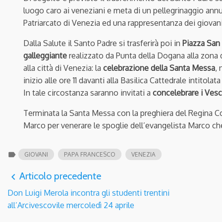
luogo caro ai veneziani e meta di un pellegrinaggio annu
Patriarcato di Venezia ed una rappresentanza dei giovani 
Dalla Salute il Santo Padre si trasferirà poi in
Piazza San
galleggiante
realizzato da Punta della Dogana alla zona d
alla città di Venezia: la
celebrazione della Santa Messa
,
inizio alle ore 11 davanti alla Basilica Cattedrale intitola
In tale circostanza saranno invitati a
concelebrare i Ves
Terminata la Santa Messa con la preghiera del Regina Coel
Marco per venerare le spoglie dell’evangelista Marco che
label
GIOVANI
PAPA FRANCESCO
VENEZIA
Articolo precedente
navigate_before
Don Luigi Merola incontra gli studenti trentini
all’Arcivescovile mercoledì 24 aprile