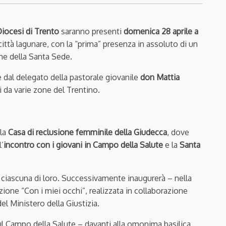
Diocesi di Trento
saranno presenti
domenica 28 aprile a
città lagunare, con la “prima” presenza in assoluto di un
ne della Santa Sede.
 dal delegato della pastorale giovanile
don Mattia
i da varie zone del Trentino.
lla
Casa di reclusione femminile della Giudecca
, dove
l’
incontro con i giovani in Campo della Salute
e la
Santa
on ciascuna di loro. Successivamente inaugurerà – nella
ione “Con i miei occhi”, realizzata in collaborazione
el Ministero della Giustizia.
ul Campo della Salute – davanti alla omonima basilica,