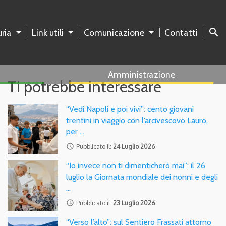
search
ria
Link utili
Comunicazione
Contatti
Amministrazione
Ti potrebbe interessare
“Vedi Napoli e poi vivi”: cento giovani
trentini in viaggio con l’arcivescovo Lauro,
per …
access_time
Pubblicato il:
24 Luglio 2026
“Io invece non ti dimenticherò mai”: il 26
luglio la Giornata mondiale dei nonni e degli
…
access_time
Pubblicato il:
23 Luglio 2026
“Verso l’alto”: sul Sentiero Frassati attorno