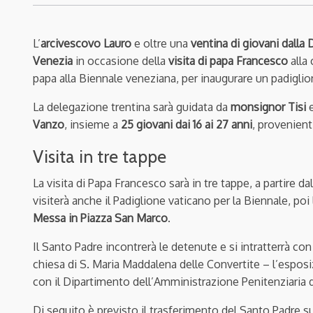
L’
arcivescovo Lauro
e oltre una
ventina di giovani dalla 
Venezia
in occasione della
visita di papa Francesco
alla 
papa alla Biennale veneziana, per inaugurare un padiglio
La delegazione trentina sarà guidata da
monsignor Tisi
e
Vanzo
, insieme a
25 giovani dai 16 ai 27 anni
, provenient
Visita in tre tappe
La visita di Papa Francesco sarà in tre tappe, a partire da
visiterà anche il Padiglione vaticano per la Biennale, poi 
Messa in Piazza San Marco
.
Il Santo Padre incontrerà le detenute e si intratterrà c
chiesa di S. Maria Maddalena delle Convertite – l’esposiz
con il Dipartimento dell’Amministrazione Penitenziaria d
Di seguito è previsto il trasferimento del Santo Padre s