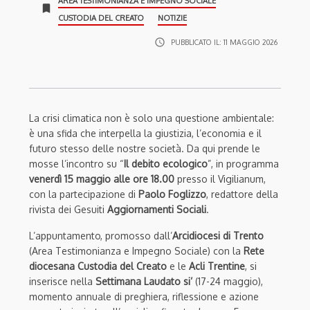
AREA TESTIMONIANZA E IMPEGNO SOCIALE
bookmark
CUSTODIA DEL CREATO
NOTIZIE
access_time
PUBBLICATO IL:
11 MAGGIO 2026
La crisi climatica non è solo una questione ambientale:
è una sfida che interpella la giustizia, l’economia e il
futuro stesso delle nostre società. Da qui prende le
mosse l’incontro su “
Il debito ecologico
”, in programma
venerdì 15 maggio alle ore 18.00
presso il Vigilianum,
con la partecipazione di
Paolo Foglizzo
, redattore della
rivista dei Gesuiti
Aggiornamenti Sociali
.
L’appuntamento, promosso dall’
Arcidiocesi di Trento
(Area Testimonianza e Impegno Sociale) con la
Rete
diocesana Custodia del Creato
e le
Acli Trentine
, si
inserisce nella
Settimana Laudato si’
(17-24 maggio),
momento annuale di preghiera, riflessione e azione