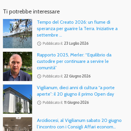
Ti potrebbe interessare
Tempo del Creato 2026: un fiume di
speranza per guarire la Terra. Iniziative a
settembre …
access_time
Pubblicato il:
23 Luglio 2026
Rapporto 2025, Merler: “Equilibrio da
custodire per continuare a servire le
comunità”
access_time
Pubblicato il:
22 Giugno 2026
Vigilianum, dieci anni di cultura “a porte
aperte”: il 20 giugno il primo Open day
access_time
Pubblicato il:
11 Giugno 2026
Arcidiocesi, al Vigilianum sabato 20 giugno
l’incontro con i Consigli Affari econom…