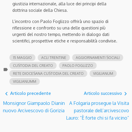
giustizia internazionale, alla luce dei principi della
dottrina sociale della Chiesa.
L’incontro con Paolo Foglizzo offrirà uno spazio di
riflessione e confronto su una delle questioni più
urgenti del nostro tempo, mettendo in dialogo dati
scientifici, prospettive etiche e responsabilità condivise.
15 MAGGIO
ACLI TRENTINE
AGGIORNAMENTI SOCIALI
CUSTODIA DEL CREATO
PAOLO FOGLIZZO
label
RETE DIOCESANA CUSTODIA DEL CREATO
VIGILIANUM
VIGILIANUMM
navigate_before
navigate_next
Articolo precedente
Articolo successivo
Monsignor Giampaolo Dianin
A Folgaria prosegue la Visita
nuovo Arcivescovo di Gorizia
pastorale dell’arcivescovo
Lauro: “È forte chi si fa vicino”