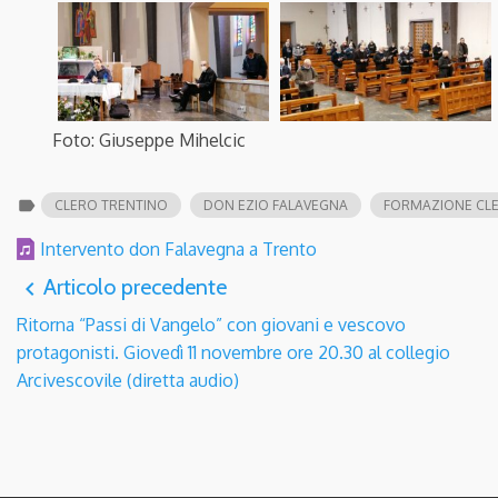
Foto: Giuseppe Mihelcic
label
CLERO TRENTINO
DON EZIO FALAVEGNA
FORMAZIONE CL
Intervento don Falavegna a Trento
Articolo precedente
navigate_before
Ritorna “Passi di Vangelo” con giovani e vescovo
protagonisti. Giovedì 11 novembre ore 20.30 al collegio
Arcivescovile (diretta audio)