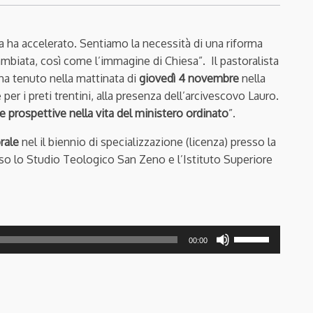
ia ha accelerato. Sentiamo la necessità di una riforma
cambiata, così come l’immagine di Chiesa”. Il pastoralista
 ha tenuto nella mattinata di
giovedì 4 novembre
nella
er i preti trentini, alla presenza dell’arcivescovo Lauro.
à e prospettive nella vita del ministero ordinato
”.
rale
nel il biennio di specializzazione (licenza) presso la
so lo Studio Teologico San Zeno e l’Istituto Superiore
Usa
00:00
i
tasti
freccia
su/giù