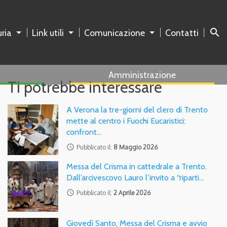
search
ria
Link utili
Comunicazione
Contatti
Amministrazione
Ti potrebbe interessare
A Verona la tre-giorni del clero di Trento
mette al centro i Fuochi Eucaristici:
confront…
access_time
Pubblicato il:
8 Maggio 2026
Messa del Crisma in cattedrale a Trento.
Dall’arcivescovo Lauro l’invito a “riparti…
access_time
Pubblicato il:
2 Aprile 2026
Giovedì Santo, Messa del Crisma e avvio