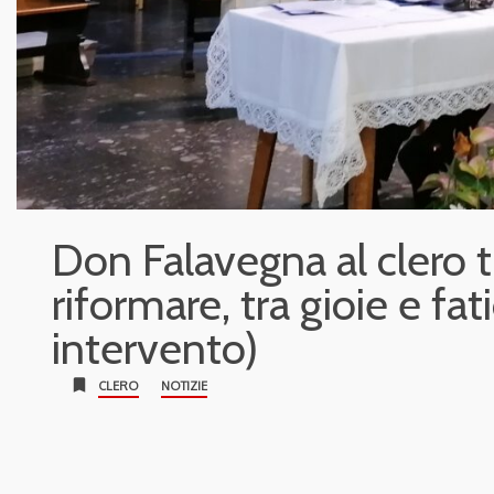
Don Falavegna al clero t
riformare, tra gioie e fat
intervento)
bookmark
CLERO
NOTIZIE