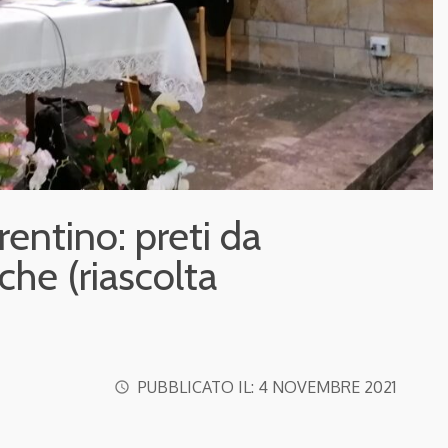
rentino: preti da
iche (riascolta
PUBBLICATO IL:
4 NOVEMBRE 2021
access_time