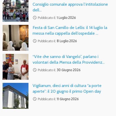
Consiglio comunale approva l’intitolazione
dell…
access_time
Pubblicato il:
1 Luglio 2026
Festa di San Camillo de Lellis: il 14 luglio la
messa nella cappella dell’ospedale …
access_time
Pubblicato il:
8 Luglio 2026
“Vite che sanno di Vangelo”, parlano i
volontari della Mensa della Provvidenz…
access_time
Pubblicato il:
30 Giugno 2026
Vigilianum, dieci anni di cultura “a porte
aperte”: il 20 giugno il primo Open day
access_time
Pubblicato il:
11 Giugno 2026