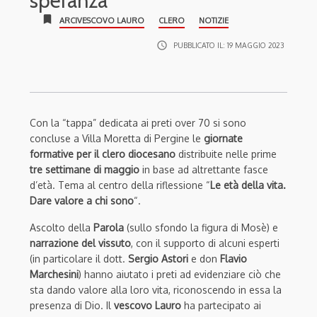
speranza
bookmark
ARCIVESCOVO LAURO
CLERO
NOTIZIE
access_time
PUBBLICATO IL:
19 MAGGIO 2023
Con la “tappa” dedicata ai preti over 70 si sono
concluse a Villa Moretta di Pergine le
giornate
formative per il clero diocesano
distribuite nelle prime
tre settimane di maggio
in base ad altrettante fasce
d’età. Tema al centro della riflessione “
Le età della vita.
Dare valore a chi sono
“.
Ascolto della
Parola
(sullo sfondo la figura di Mosè) e
narrazione del vissuto
, con il supporto di alcuni esperti
(in particolare il dott.
Sergio Astori
e don
Flavio
Marchesini
) hanno aiutato i preti ad evidenziare ciò che
sta dando valore alla loro vita, riconoscendo in essa la
presenza di Dio. Il
vescovo Lauro
ha partecipato ai