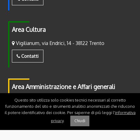
Area Cultura
Vigilianum, via Endrici, 14 - 38122 Trento
Contatti
Area Amministrazione e Affari generali
Piazza Fiera, 2 - 38122 Trento
Questo sito utilizza solo cookies tecnici necessari al corretto
funzionamento del sito e strumenti analitici anonimizzati che riducono
il potere identificativo dei cookie. Per saperne di più leggi l'
informativa
Contatti
privacy
.
Chiudi