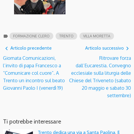
label
FORMAZIONE CLERO
TRENTO
VILLA MORETTA
navigate_before
navigate_next
Articolo precedente
Articolo successivo
Giornata Comunicazioni,
Ritrovare forza
l’invito di papa Francesco a
dall’Eucarestia. Convegno
“Comunicare col cuore”. A
ecclesiale sulla liturgia delle
Trento un incontro sul beato
Chiese del Triveneto (sabato
Giovanni Paolo I (venerdì 19)
20 maggio e sabato 30
settembre)
Ti potrebbe interessare
Trento dedica una via a Santa Paolina. Il