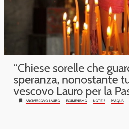
“Chiese sorelle che gua
speranza, nonostante tut
vescovo Lauro per la P
bookmark
ARCIVESCOVO LAURO
ECUMENISMO
NOTIZIE
PASQUA