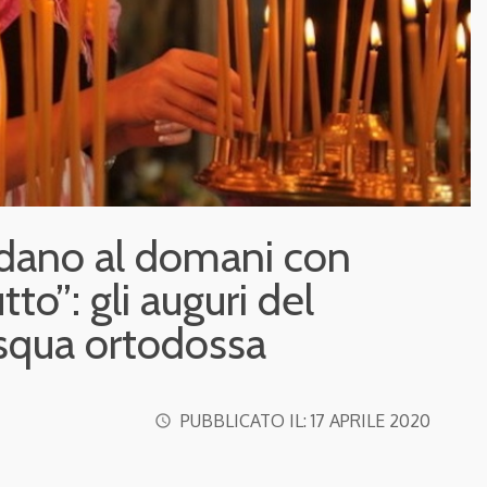
rdano al domani con
to”: gli auguri del
asqua ortodossa
PUBBLICATO IL:
17 APRILE 2020
access_time