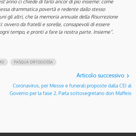
t’anno ci chiede di farlo ancor di più insieme: come
stessa drammatica povertà e redente dallo stesso
ni gli altri, che la memoria annuale della Risurrezione
ti: ovvero da fratelli e sorelle, consapevoli di essere
 ogni tempo, e pronti a fare la nostra parte. Insieme”.
MO
PASQUA ORTODOSSA
Articolo successivo
navigate_next
Coronavirus, per Messe e funerali proposte dalla CEI al
Governo per la fase 2. Parla sottosegretario don Maffeis