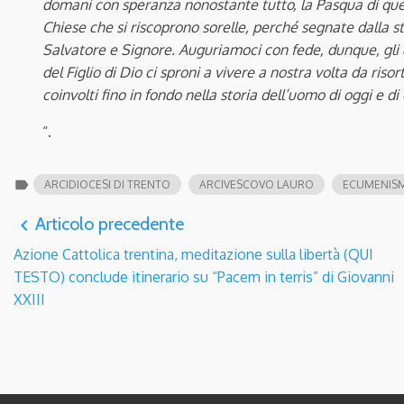
domani con speranza nonostante tutto, la Pasqua di ques
Chiese che si riscoprono sorelle, perché segnate dalla 
Salvatore e Signore. Auguriamoci con fede, dunque, gli u
del Figlio di Dio ci sproni a vivere a nostra volta da risor
coinvolti fino in fondo nella storia dell’uomo di oggi e di
“.
label
ARCIDIOCESI DI TRENTO
ARCIVESCOVO LAURO
ECUMENIS
Articolo precedente
navigate_before
Azione Cattolica trentina, meditazione sulla libertà (QUI
TESTO) conclude itinerario su “Pacem in terris” di Giovanni
XXIII