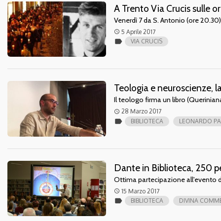
A Trento Via Crucis sulle 
Venerdì 7 da S. Antonio (ore 20.30)
5 Aprile 2017
access_time
label
VIA CRUCIS
Teologia e neuroscienze, la
Il teologo firma un libro (Querinia
28 Marzo 2017
access_time
label
BIBLIOTECA
LEONARDO PA
Dante in Biblioteca, 250 pe
Ottima partecipazione all'evento d
15 Marzo 2017
access_time
label
BIBLIOTECA
DIVINA COMME