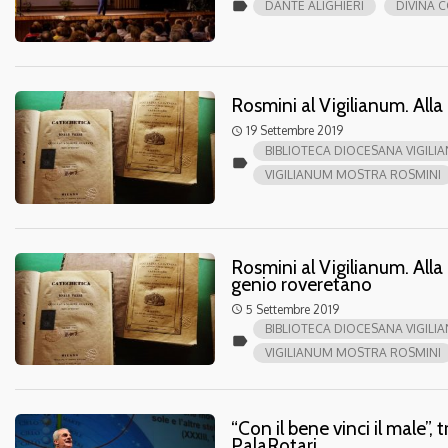
label
DANTE ALIGHIERI
DIVINA 
Rosmini al Vigilianum. All
19 Settembre 2019
access_time
BIBLIOTECA DIOCESANA VIGILI
label
VIGILIANUM MOSTRA ROSMINI
Rosmini al Vigilianum. Alla
genio roveretano
5 Settembre 2019
access_time
BIBLIOTECA DIOCESANA VIGILI
label
VIGILIANUM MOSTRA ROSMINI
“Con il bene vinci il male”, 
PalaRotari