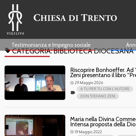
Testimonianza e Impegno sociale
Ann
CATEGORIA:
BIBLIOTECA DIOCESANA
local_offer
Riscoprire Bonhoeffer. Ad 
Zeni presentano il libro 
29 Maggio 2026
access_time
A TU PER TU CON L'AUTORE
label
DON STEFANO ZENI
Maria nella Divina Commedia,
Intensa proposta della Di
19 Maggio 2022
access_time