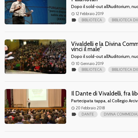
Dopo il sold-out all'Auditorium, nuo
12 Febbraio 2019
access_time
label
BIBLIOTECA
BIBLIOTECA D
Vivaldelli e la Divina Comm
vinci il male”
Dopo il sold-out all'Auditorium, nuo
10 Gennaio 2019
access_time
label
BIBLIOTECA
BIBLIOTECA D
Il Dante di Vivaldelli, fra l
Partecipata tappa, al Collegio Arc
20 Febbraio 2018
access_time
label
DANTE
DIVINA COMMEDIA;