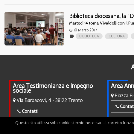
Biblioteca diocesana, la “D
Martedì 14 torna Vivaldelli con il 
10 Marzo 2017
access_time
label
BIBLIOTECA
CULTURA
A
Area Testimonianza e Impegno
Area Ann
sociale
Piazza Fi
Via Barbacovi, 4 - 38122 Trento
Contat
Contatti
Questo sito utilizza solo cookies tecnici necessari al corretto funzi