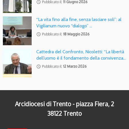
access_time
Pubblicato il:
11 Giugno 2026
“La vita fino alla fine, senza lasciare soli”: al
Vigilianum nuovo “dialogo” …
access_time
Pubblicato il:
18 Maggio 2026
Cattedra del Confronto, Nicoletti: “La libertà
dell’uomo è il fondamento della convivenza…
access_time
Pubblicato il:
12 Marzo 2026
Arcidiocesi di Trento - piazza Fiera, 2
38122 Trento