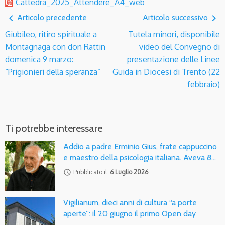
Cattedra_2025_Attendere_A4_web
navigate_before
navigate_next
Articolo precedente
Articolo successivo
Giubileo, ritiro spirituale a
Tutela minori, disponibile
Montagnaga con don Rattin
video del Convegno di
domenica 9 marzo:
presentazione delle Linee
“Prigionieri della speranza”
Guida in Diocesi di Trento (22
febbraio)
Ti potrebbe interessare
Addio a padre Erminio Gius, frate cappuccino
e maestro della psicologia italiana. Aveva 8…
access_time
Pubblicato il:
6 Luglio 2026
Vigilianum, dieci anni di cultura “a porte
aperte”: il 20 giugno il primo Open day