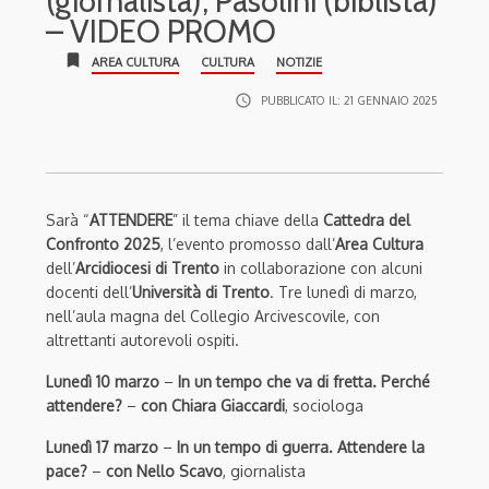
(giornalista), Pasolini (biblista)
– VIDEO PROMO
bookmark
AREA CULTURA
CULTURA
NOTIZIE
access_time
PUBBLICATO IL:
21 GENNAIO 2025
Sarà “
ATTENDERE
” il tema chiave della
Cattedra del
Confronto 2025
, l’evento promosso dall’
Area Cultura
dell’
Arcidiocesi di Trento
in collaborazione con alcuni
docenti dell’
Università di Trento
. Tre lunedì di marzo,
nell’aula magna del Collegio Arcivescovile, con
altrettanti autorevoli ospiti.
Lunedì 10 marzo
–
In un tempo che va di fretta. Perché
attendere?
–
con Chiara Giaccardi
, sociologa
Lunedì 17 marzo
–
In un tempo di guerra. Attendere la
pace?
–
con Nello Scavo
, giornalista