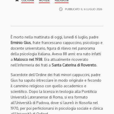
CULTURA
NOTIZIE
RELIGIOSI
access_time
PUBBLICATO IL:
6 LUGLIO 2026
È morto nella mattinata di oggi, lunedì 6 luglio, padre
Erminio Gius
, frate francescano cappuccino, psicologo e
docente universitario, figura di rilievo nel panorama
della psicologia italiana. Aveva 88 anni: era nato infatti
a
Malosco nel 1938
. Era attualmente ricoverato
nell’infermeria dei frati a
Santa Caterina di Rovereto
.
Sacerdote dell’Ordine dei frati minori cappuccini, padre
Gius ha saputo intrecciare in modo originale e fecondo
il cammino religioso con quello accademico e
scientifico. Dopo la licenza in teologia alla Pontificia
Università Lateranense di Roma, si era formato
all’Università di Padova, dove si laureò in filosofia nel
1970, per poi perfezionarsi in psicologia sociale e clinica
all’Università di Oxford.