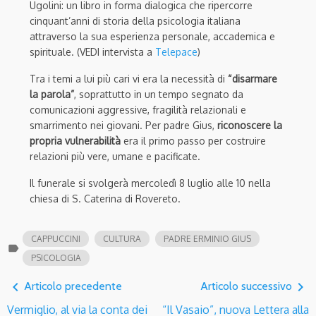
Ugolini: un libro in forma dialogica che ripercorre
cinquant’anni di storia della psicologia italiana
attraverso la sua esperienza personale, accademica e
spirituale. (VEDI intervista a
Telepace
)
Tra i temi a lui più cari vi era la necessità di
“disarmare
la parola”
, soprattutto in un tempo segnato da
comunicazioni aggressive, fragilità relazionali e
smarrimento nei giovani. Per padre Gius,
riconoscere la
propria vulnerabilità
era il primo passo per costruire
relazioni più vere, umane e pacificate.
Il funerale si svolgerà mercoledì 8 luglio alle 10 nella
chiesa
di S. Caterina di
Rovereto
.
CAPPUCCINI
CULTURA
PADRE ERMINIO GIUS
label
PSICOLOGIA
navigate_before
navigate_next
Articolo precedente
Articolo successivo
Vermiglio, al via la conta dei
“Il Vasaio”, nuova Lettera alla