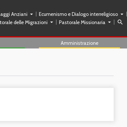
naggi Anziani
Ecumenismo e Dialogo interreligioso
search
torale delle Migrazioni
Pastorale Missionaria
Amministrazione