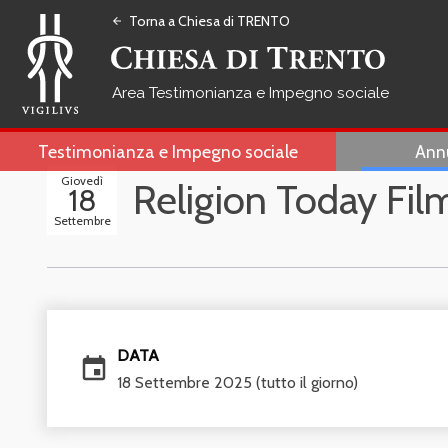
Torna a Chiesa di TRENTO
arrow_back
Testimonianza e Impegno sociale
Testimonianza e Impegno sociale
Ann
Giovedì
Religion Today Film
18
Settembre
DATA
event
18 Settembre 2025
(tutto il giorno)