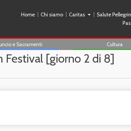
Home
Chi siamo
Caritas
Salute Pellegri
Pas
uncio e Sacramenti
Cultura
 Festival [giorno 2 di 8]