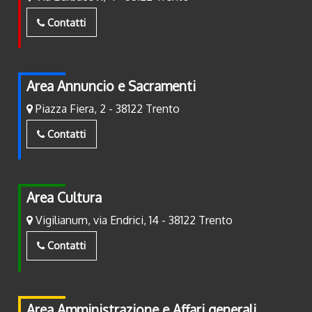
g
a
Contatti
t
i
o
Area Annuncio e Sacramenti
n
Piazza Fiera, 2 - 38122 Trento
Contatti
Area Cultura
Vigilianum, via Endrici, 14 - 38122 Trento
Contatti
Area Amministrazione e Affari generali