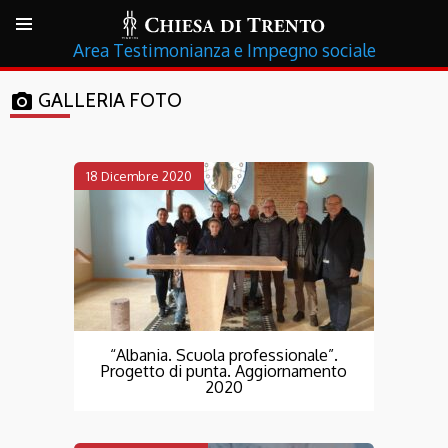
Testimonianza e Impegno sociale
GALLERIA FOTO
photo_camera
18 Dicembre 2020
“Albania. Scuola professionale”.
Progetto di punta. Aggiornamento
2020