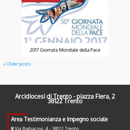
2017 Giornata Mondiale della Pace
«
Older posts
P
o
s
t
Arcidiocesi di Trento - piazza Fiera, 2
N
38122 Trento
a
v
Area Testimonianza e Impegno sociale
i
Via Barbacovi, 4 - 38122 Trento