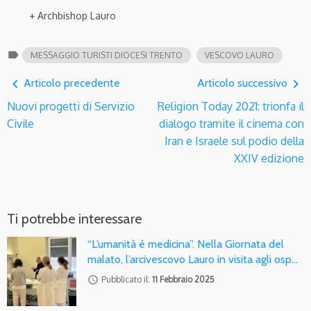
+ Archbishop Lauro
label
MESSAGGIO TURISTI DIOCESI TRENTO
VESCOVO LAURO
navigate_before
navigate_next
Articolo precedente
Articolo successivo
Nuovi progetti di Servizio
Religion Today 2021: trionfa il
Civile
dialogo tramite il cinema con
Iran e Israele sul podio della
XXIV edizione
Ti potrebbe interessare
“L’umanità è medicina”. Nella Giornata del
malato, l’arcivescovo Lauro in visita agli osp…
access_time
Pubblicato il:
11 Febbraio 2025