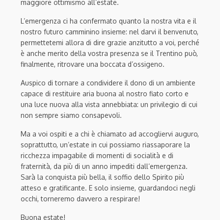
maggiore ottimismo all’estate.
L’emergenza ci ha confermato quanto la nostra vita e il
nostro futuro camminino insieme: nel darvi il benvenuto,
permettetemi allora di dire grazie anzitutto a voi, perché
è anche merito della vostra presenza se il Trentino può,
finalmente, ritrovare una boccata d’ossigeno.
Auspico di tornare a condividere il dono di un ambiente
capace di restituire aria buona al nostro fiato corto e
una luce nuova alla vista annebbiata: un privilegio di cui
non sempre siamo consapevoli.
Ma a voi ospiti e a chi è chiamato ad accogliervi auguro,
soprattutto, un’estate in cui possiamo riassaporare la
ricchezza impagabile di momenti di socialità e di
fraternità, da più di un anno impediti dall’emergenza.
Sarà la conquista più bella, il soffio dello Spirito più
atteso e gratificante. E solo insieme, guardandoci negli
occhi, torneremo davvero a respirare!
Buona estate!