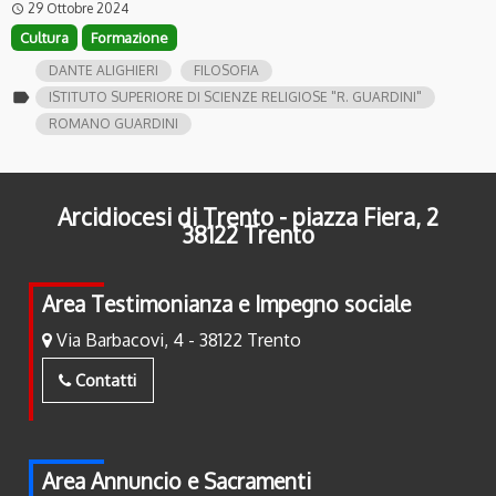
29 Ottobre 2024
access_time
Cultura
Formazione
DANTE ALIGHIERI
FILOSOFIA
label
ISTITUTO SUPERIORE DI SCIENZE RELIGIOSE "R. GUARDINI"
ROMANO GUARDINI
Arcidiocesi di Trento - piazza Fiera, 2
38122 Trento
Area Testimonianza e Impegno sociale
Via Barbacovi, 4 - 38122 Trento
Contatti
Area Annuncio e Sacramenti