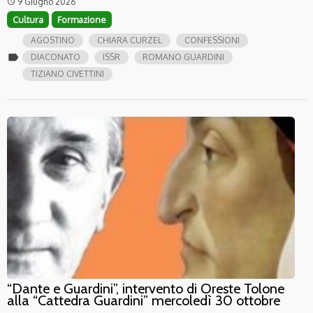
9 Giugno 2026
access_time
Cultura
Formazione
AGOSTINO
CHIARA CURZEL
CONFESSIONI
label
DIACONATO
ISSR
ROMANO GUARDINI
TIZIANO CIVETTINI
“Dante e Guardini”, intervento di Oreste Tolone
alla “Cattedra Guardini” mercoledì 30 ottobre