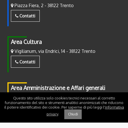
Piazza Fiera, 2 - 38122 Trento
Contatti
Area Cultura
Vigilianum, via Endrici, 14 - 38122 Trento
Contatti
Area Amministrazione e Affari generali
Piazza Fiera, 2 - 38122 Trento
Questo sito utilizza solo cookies tecnici necessari al corretto
funzionamento del sito e strumenti analitici anonimizzati che riducono
il potere identificativo dei cookie. Per saperne di più leggi l'
informativa
Contatti
privacy
.
Chiudi